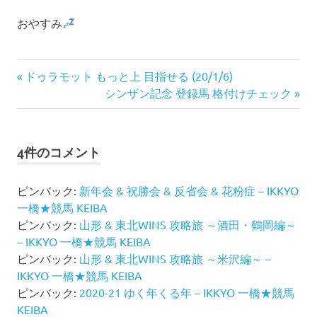
おやすみ
投
前
ドゥラモット もっと上 目指せる (20/1/6)
の
次
シンザン記念 登録馬 格付けチェック
稿
記
の
ナ
事:
記
事:
ビ
4件のコメント
ゲ
ピンバック:
新年会 & 祝勝会 & 反省会 & 花粉症 – IKKYO
ー
一橋★競馬 KEIBA
ピンバック:
山形 & 東北WINS 攻略旅 ～酒田・鶴岡編～
シ
– IKKYO 一橋★競馬 KEIBA
ョ
ピンバック:
山形 & 東北WINS 攻略旅 ～米沢編～ –
IKKYO 一橋★競馬 KEIBA
ン
ピンバック:
2020-21 ゆく年くる年 – IKKYO 一橋★競馬
KEIBA