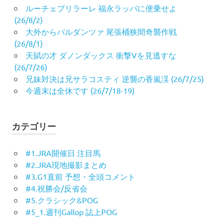
ルーチェブリラーレ 福永ラッパに便乗せよ
(26/8/2)
大外からバルダンツァ 尾張桶狭間奇襲作戦
(26/8/1)
天賦の才 ダノンダックス 衝撃Vを見逃すな
(26/7/26)
兄妹対決は兄サラコスティ 逆襲の香嵐渓 (26/7/25)
今週末は全休です (26/7/18-19)
カテゴリー
#1.JRA開催日 注目馬
#2.JRA現地撮影まとめ
#3.G1直前 予想・全頭コメント
#4.祝勝会/反省会
#5.クラシック&POG
#5_1.週刊Gallop 誌上POG