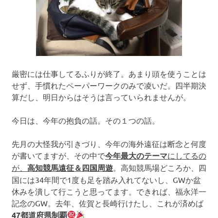
厳密には仕事してるふりが終了。あまり頭を使うことは
せず、手慣れたペーパーワークのみで凌いだ。四半期決
算だし、明日からはそうは言っていられませんが。
今日は、今年の抱負の話。その１つの話。
先月の大怪我が引きづり、今年の海外遠征は断念と何度
が書いてますが、その中で
今年最大のテーマ
にしてるの
が、
高知競馬遠征＆四国周遊
。高知競馬場どころか、四
国には34年間で1度も足を踏み入れてないし、GWか盆
休みを潰して行こうと思ってます。できれば、福永洋一
記念のGW。去年、佐賀と長崎行けたし、これが済めば
47都道府県制覇