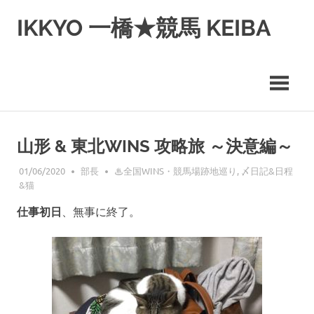
コ
IKKYO 一橋★競馬 KEIBA
ン
テ
ン
ツ
へ
ス
キ
ッ
山形 & 東北WINS 攻略旅 ～決意編～
プ
01/06/2020
部長
♨︎全国WINS・競馬場跡地巡り
,
〆日記&日程
&猫
仕事初日
、無事に終了。