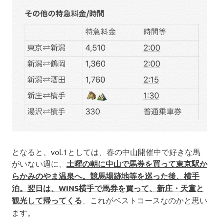
となると、vol.1としては、春の中山開催中で好きな馬
がいない週に、
土曜の朝に中山で馬券を買って東京駅か
らかみのやま温泉へ。競馬場跡地等を巡った後、横手
泊。翌日は、WINS横手で馬券を買って、新庄・天童と
観光して帰ってくる
、これがベストコースなのかと思い
ます。