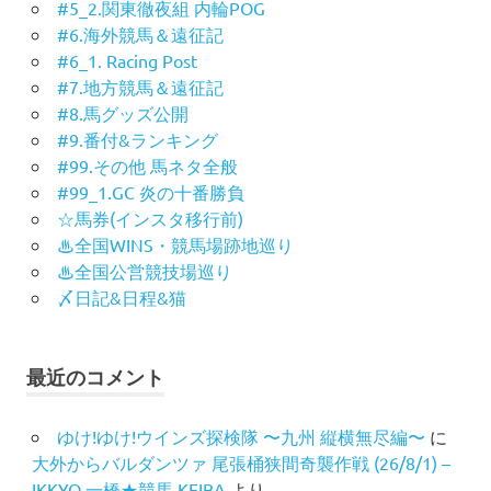
#5_2.関東徹夜組 内輪POG
#6.海外競馬＆遠征記
#6_1. Racing Post
#7.地方競馬＆遠征記
#8.馬グッズ公開
#9.番付&ランキング
#99.その他 馬ネタ全般
#99_1.GC 炎の十番勝負
☆馬券(インスタ移行前)
♨︎全国WINS・競馬場跡地巡り
♨︎全国公営競技場巡り
〆日記&日程&猫
最近のコメント
ゆけ!ゆけ!ウインズ探検隊 〜九州 縦横無尽編〜
に
大外からバルダンツァ 尾張桶狭間奇襲作戦 (26/8/1) –
IKKYO 一橋★競馬 KEIBA
より