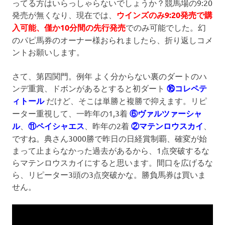
ってる方はいらっしゃらないでしょうか？競馬場の9:20
発売が無くなり、現在では、
ウインズのみ9:20発売で購
入可能、僅か10分間の先行発売
でのみ可能でした。幻
のパピ馬券のオーナー様おられましたら、折り返しコメ
ントお願いします。
さて、第四関門。例年 よく分からない裏のダートのハ
ンデ重賞、ドボンがあるとすると初ダート
⑯コレペテ
ィトール
だけど、そこは単勝と複勝で抑えます。リピ
ーター重視して、一昨年の1,3着
⑥ヴァルツァーシャ
ル
、
⑪ペイシャエス
、昨年の2着
②マテンロウスカイ
、
ですね。典さん3000勝で昨日の日経賞制覇、確変が始
まって止まらなかった過去があるから、1点突破するな
らマテンロウスカイにすると思います。間口を広げるな
ら、リピーター3頭の3点突破かな。勝負馬券は買いま
せん。