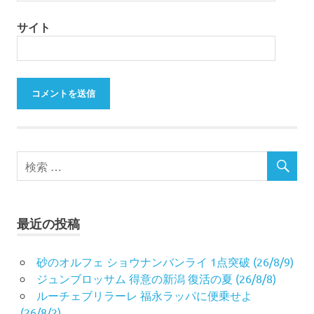
サイト
最近の投稿
砂のオルフェ ショウナンバンライ 1点突破 (26/8/9)
ジュンブロッサム 得意の新潟 復活の夏 (26/8/8)
ルーチェブリラーレ 福永ラッパに便乗せよ
(26/8/2)