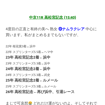
中京11R 高松宮記念 (15:40)
4度目の正直と有終の美へ 熟女
⑬ナムラクレア
中心に
買います。私がまとめるまでもないですが、
22年 桜花賞3着←浜中
22年 スプリンターズS 5着←ヘマ中
23年 高松宮記念2着←浜中
23年 スプリンターズS 3着←浜中
24年 高松宮記念2着←浜中
24年 スプリンターズS 3着←武史
25年 高松宮記念2着←ルメール
25年 スプリンターズS 3着←ルメール
26年 高松宮記念←再び浜中、引退レース
まじで可哀想
どれだけ運がないのよ。そしてそれで