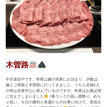
木曽路
中京遠征中です。昨夜は嫁の実家にお泊まり。夕飯は、
嫁とご両親と木曽路に行ってきました。うちら夫婦2人
の時は赤身中心に頼んでいるのですが、昨夜はお義父様
に甘えてしまいました
1番ランクの高い霜降り。めち
ゃ旨い。今日の勝利と来週からの仕事に向けて、英気を