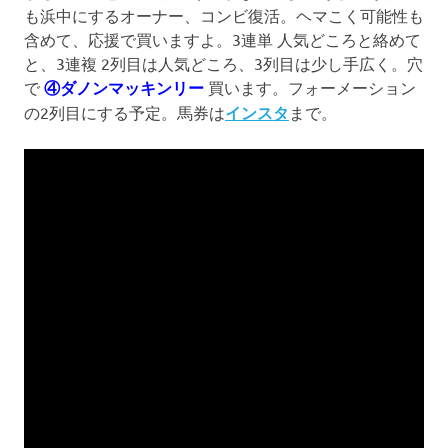
も浜中にするオーナー、コンビ復活。ヘマこく可能性も
含めて、応援で買いますよ。3連単 人気どころと絡めて
と、3連複 2列目は人気どころ、3列目は少し手広く。穴
で
④ダノンマッキンリー
買います。フォーメーション
の2列目にする予定。馬券は
インスタ
まで。