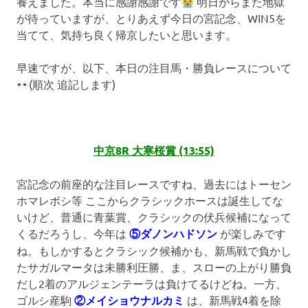
養えました。本当に感謝感謝です
明日からまた地獄
が待っていますが、とりあえず今日の宮記念、WIN5を
当てて、気持ち良く帰京したいと思います。
早速ですが、以下、本日の注目馬・勝負レースについて
(順次 追記します)
中京8R 大寒桜賞 (13:55)
宮記念の前座的な注目レースですね、過去にはトーセン
ホマレボシ等 ここからクラシックホースは誕生してな
いけど、普通に青葉賞、クラシックの伏兵候補になって
くるだろうし、今年は
⑤ダノンハドソン
が楽しみです
ね。もしかするとクラシック候補かも、新馬戦で負かし
たサガルマータは未勝利圧勝、ま、スローの上がり勝負
だし2着のアルジェンテーラは負けてるけどね。一方、
ゴルシ産駒
②メイショウナルカミ
は、新馬戦4着を除