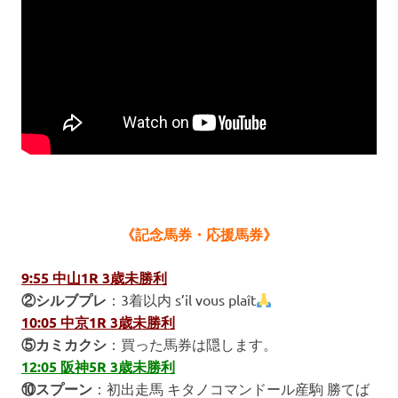
《記念馬券・応援馬券》
9:55 中山1R 3歳未勝利
②シルブプレ
：3着以内 s’il vous plaît
10:05 中京1R 3歳未勝利
⑤カミカクシ
：買った馬券は隠します。
12:05 阪神5R 3歳未勝利
⑩スプーン
：初出走馬 キタノコマンドール産駒 勝てば