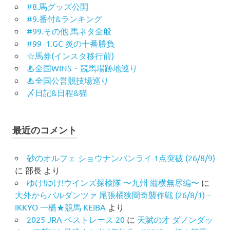
#8.馬グッズ公開
#9.番付&ランキング
#99.その他 馬ネタ全般
#99_1.GC 炎の十番勝負
☆馬券(インスタ移行前)
♨︎全国WINS・競馬場跡地巡り
♨︎全国公営競技場巡り
〆日記&日程&猫
最近のコメント
砂のオルフェ ショウナンバンライ 1点突破 (26/8/9)
に
部長
より
ゆけ!ゆけ!ウインズ探検隊 〜九州 縦横無尽編〜
に
大外からバルダンツァ 尾張桶狭間奇襲作戦 (26/8/1) –
IKKYO 一橋★競馬 KEIBA
より
2025 JRA ベストレース 20
に
天賦の才 ダノンダッ