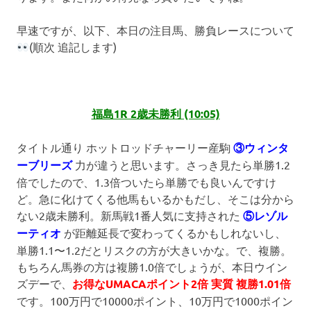
早速ですが、以下、本日の注目馬、勝負レースについて
(順次 追記します)
福島1R 2歳未勝利 (10:05)
タイトル通り ホットロッドチャーリー産駒
③ウィンタ
ーブリーズ
力が違うと思います。さっき見たら単勝1.2
倍でしたので、1.3倍ついたら単勝でも良いんですけ
ど。急に化けてくる他馬もいるかもだし、そこは分から
ない2歳未勝利。新馬戦1番人気に支持された
⑤レゾル
ーティオ
が距離延長で変わってくるかもしれないし、
単勝1.1〜1.2だとリスクの方が大きいかな。で、複勝。
もちろん馬券の方は複勝1.0倍でしょうが、本日ウイン
ズデーで、
お得な
UMACAポイント2倍 実質 複勝1.01倍
です。100万円で10000ポイント、10万円で1000ポイン