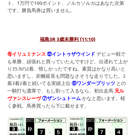
ト、1万円で100ポイント、ノルカソルカはあなた次第
です。勝負馬券は買いません。
福島3R 3歳未勝利 (11:10)
母イリュミナンス
⑫イントゥザウインド
デビュー戦で
も単勝、頑張れと買っていたんですけど、出遅れて上が
り35.9の2着、惜しかったですね。素質はかなり高いと
思いますし、距離延長も問題なさそうな走りでした。2
着3着2着と続いてる実績上位
⑧ワンダーブリッツ
との
一騎打ち濃厚で、もし割って入るなら、初出走馬
兄ル
ヴァンスレーヴ
⑦ザンシュトーム
かなと思います。軽
く参戦、馬券買ったら下に載せます。