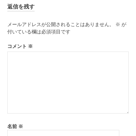
事:
ビ
返信を残す
ゲ
メールアドレスが公開されることはありません。
※
が
ー
付いている欄は必須項目です
シ
コメント
※
ョ
ン
名前
※