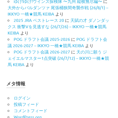
ゆけ!ゆけ!ウインズ探検隊 〜九州 縦横無尽編〜
に
大外からバルダンツァ 尾張桶狭間奇襲作戦 (26/8/1) –
IKKYO 一橋★競馬 KEIBA
より
2025 JRA ベストレース 20
に
天賦の才 ダノンダッ
クス 衝撃Vを見逃すな (26/7/26) – IKKYO 一橋★競馬
KEIBA
より
POG ドラフト会議 2025-2026
に
POG ドラフト会
議 2026-2027 – IKKYO 一橋★競馬 KEIBA
より
POG ドラフト会議 2026-2027
に
天の川に願う ジ
ェイエルマスター1点突破 (26/7/12) – IKKYO 一橋★競
馬 KEIBA
より
メタ情報
ログイン
投稿フィード
コメントフィード
WordPress.org