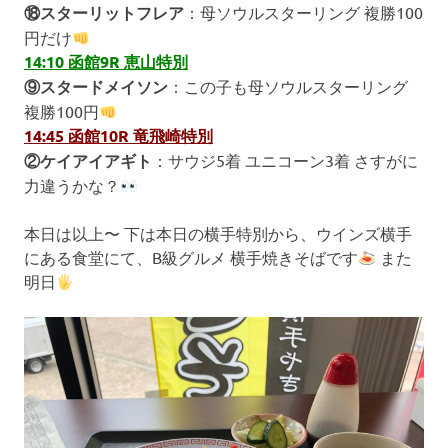
⑱スターリットフレア
：母ソウルスターリング 複勝100
円だけ
14:10 函館9R 恵山特別
⑨スタードメイソン
：この子も母ソウルスターリング
複勝100円
14:45 函館10R 竜飛崎特別
②ケイアイアギト
：サウジ5着 ユニコーン3着 さすがに
力違うかな？
本日は以上〜 下は本日の横手特別から、ウインズ横手
にある食堂にて、B級グルメ 横手焼きそばです
また
明日