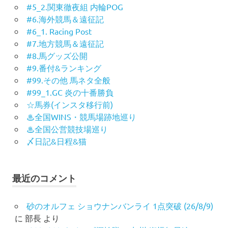
#5_2.関東徹夜組 内輪POG
#6.海外競馬＆遠征記
#6_1. Racing Post
#7.地方競馬＆遠征記
#8.馬グッズ公開
#9.番付&ランキング
#99.その他 馬ネタ全般
#99_1.GC 炎の十番勝負
☆馬券(インスタ移行前)
♨︎全国WINS・競馬場跡地巡り
♨︎全国公営競技場巡り
〆日記&日程&猫
最近のコメント
砂のオルフェ ショウナンバンライ 1点突破 (26/8/9)
に
部長
より