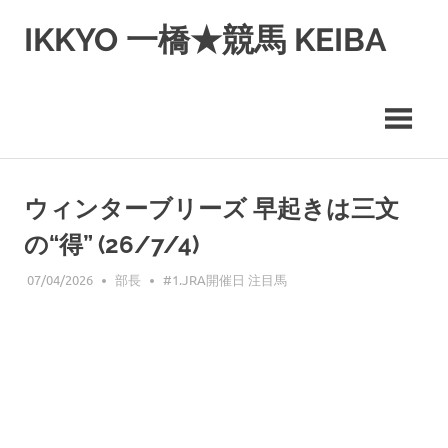
コ
IKKYO 一橋★競馬 KEIBA
ン
テ
ン
ツ
へ
ス
キ
ッ
ウィンターブリーズ 早起きは三文
プ
の“得” (26/7/4)
07/04/2026
部長
#1.JRA開催日 注目馬