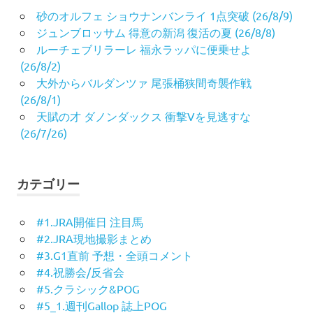
砂のオルフェ ショウナンバンライ 1点突破 (26/8/9)
ジュンブロッサム 得意の新潟 復活の夏 (26/8/8)
ルーチェブリラーレ 福永ラッパに便乗せよ
(26/8/2)
大外からバルダンツァ 尾張桶狭間奇襲作戦
(26/8/1)
天賦の才 ダノンダックス 衝撃Vを見逃すな
(26/7/26)
カテゴリー
#1.JRA開催日 注目馬
#2.JRA現地撮影まとめ
#3.G1直前 予想・全頭コメント
#4.祝勝会/反省会
#5.クラシック&POG
#5_1.週刊Gallop 誌上POG