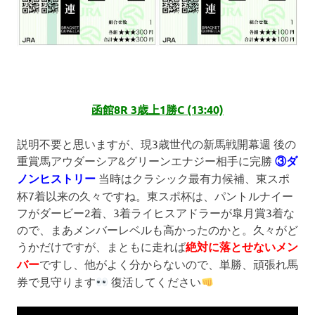
函館8R 3歳上1勝C (13:40)
説明不要と思いますが、現3歳世代の新馬戦開幕週 後の
重賞馬アウダーシア&グリーンエナジー相手に完勝
③ダ
ノンヒストリー
当時はクラシック最有力候補、東スポ
杯7着以来の久々ですね。東スポ杯は、パントルナイー
フがダービー2着、3着ライヒスアドラーが皐月賞3着な
ので、まあメンバーレベルも高かったのかと。久々がど
うかだけですが、まともに走れば
絶対に落とせないメン
バー
ですし、他がよく分からないので、単勝、頑張れ馬
券で見守ります
復活してください