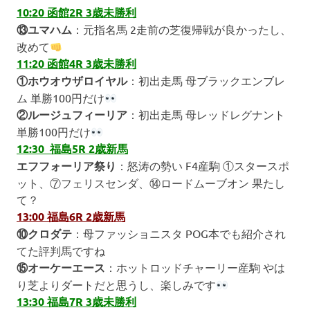
10:20 函館2R 3歳未勝利
⑬ユマハム
：元指名馬 2走前の芝復帰戦が良かったし、
改めて
11:20 函館4R 3歳未勝利
①ホウオウザロイヤル
：初出走馬 母ブラックエンブレ
ム 単勝100円だけ
②ルージュフィーリア
：初出走馬 母レッドレグナント
単勝100円だけ
12:30 福島5R 2歳新馬
エフフォーリア祭り
：怒涛の勢い F4産駒 ①スタースポ
ット、⑦フェリスセンダ、⑭ロードムーブオン 果たし
て？
13:00 福島6R 2歳新馬
⑩クロダテ
：母ファッショニスタ POG本でも紹介され
てた評判馬ですね
⑮オーケーエース
：ホットロッドチャーリー産駒 やは
り芝よりダートだと思うし、楽しみです
13:30 福島7R 3歳未勝利