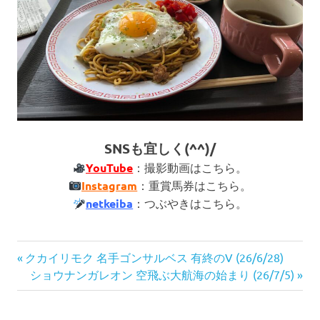
SNSも宜しく(^^)/
YouTube
：撮影動画はこちら。
Instagram
：重賞馬券はこちら。
netkeiba
：つぶやきはこちら。
投
前
クカイリモク 名手ゴンサルベス 有終のV (26/6/28)
の
次
ショウナンガレオン 空飛ぶ大航海の始まり (26/7/5)
稿
記
の
ナ
事:
記