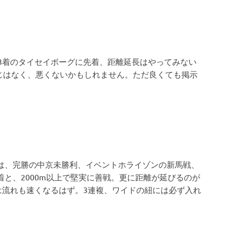
JF3着のタイセイボーグに先着、距離延長はやってみない
感じはなく、悪くないかもしれません。ただ良くても掲示
は、完勝の中京未勝利、
イベントホライゾンの新馬戦、
と、2000m以上で堅実に善戦。更に距離が延びるのが
は流れも速くなるはず。3連複、ワイドの紐には必ず入れ