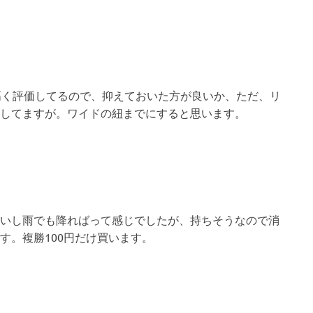
高く評価してるので、抑えておいた方が良いか、ただ、リ
してますが。ワイドの紐までにすると思います。
いし雨でも降ればって感じでしたが、持ちそうなので消
す。複勝100円だけ買います。