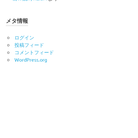
メタ情報
ログイン
投稿フィード
コメントフィード
WordPress.org