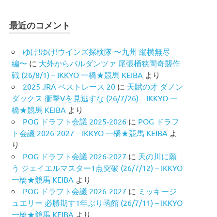
最近のコメント
ゆけ!ゆけ!ウインズ探検隊 〜九州 縦横無尽
編〜
に
大外からバルダンツァ 尾張桶狭間奇襲作
戦 (26/8/1) – IKKYO 一橋★競馬 KEIBA
より
2025 JRA ベストレース 20
に
天賦の才 ダノン
ダックス 衝撃Vを見逃すな (26/7/26) – IKKYO 一
橋★競馬 KEIBA
より
POG ドラフト会議 2025-2026
に
POG ドラフ
ト会議 2026-2027 – IKKYO 一橋★競馬 KEIBA
よ
り
POG ドラフト会議 2026-2027
に
天の川に願
う ジェイエルマスター1点突破 (26/7/12) – IKKYO
一橋★競馬 KEIBA
より
POG ドラフト会議 2026-2027
に
ミッキージ
ュエリー 必勝期す1年ぶり函館 (26/7/11) – IKKYO
一橋★競馬 KEIBA
より