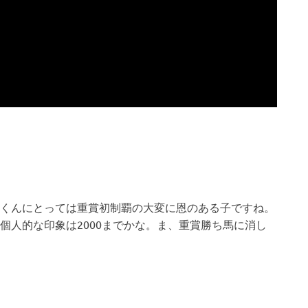
くんにとっては重賞初制覇の大変に恩のある子ですね。
個人的な印象は2000までかな。ま、重賞勝ち馬に消し