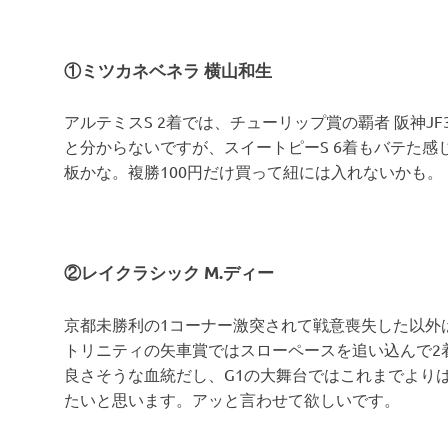
①ミツカネベネラ 横山和生
アルテミスS 2着では、チューリップ賞の覇者 阪神
と分からないですが、スイートピーS 6着もバテた
板かな。複勝100円だけ買って紐には入れないかも。
②レイクラシック M.ディー
京都未勝利の1コーナー激突されて戦意喪失した以外
トリニティの矢車賞ではスローペースを追い込んで2着
良さそうな血統だし、G1の大舞台ではこれまでより
たいと思います。アッと言わせて欲しいです。