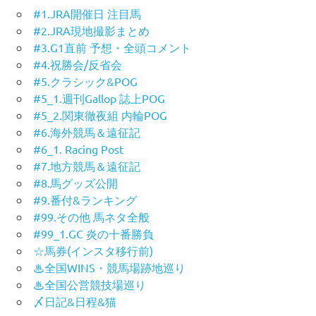
#1.JRA開催日 注目馬
#2.JRA現地撮影まとめ
#3.G1直前 予想・全頭コメント
#4.祝勝会/反省会
#5.クラシック&POG
#5_1.週刊Gallop 誌上POG
#5_2.関東徹夜組 内輪POG
#6.海外競馬＆遠征記
#6_1. Racing Post
#7.地方競馬＆遠征記
#8.馬グッズ公開
#9.番付&ランキング
#99.その他 馬ネタ全般
#99_1.GC 炎の十番勝負
☆馬券(インスタ移行前)
♨︎全国WINS・競馬場跡地巡り
♨︎全国公営競技場巡り
〆日記&日程&猫