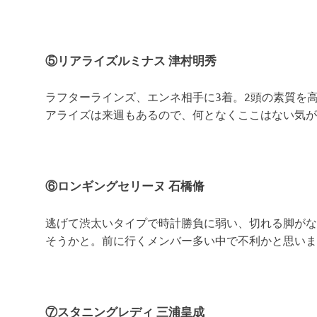
⑤リアライズルミナス 津村明秀
ラフターラインズ、エンネ相手に3着。2頭の素質を
アライズは来週もあるので、何となくここはない気が
⑥ロンギングセリーヌ 石橋脩
逃げて渋太いタイプで時計勝負に弱い、切れる脚がな
そうかと。前に行くメンバー多い中で不利かと思いま
⑦スタニングレディ 三浦皇成