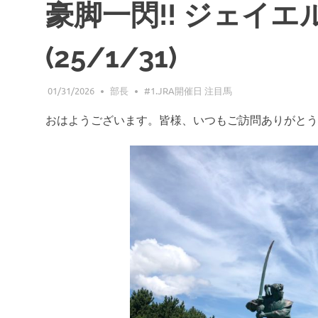
豪脚一閃!! ジェイ
(25/1/31)
01/31/2026
部長
#1.JRA開催日 注目馬
おはようございます。皆様、いつもご訪問ありがとう