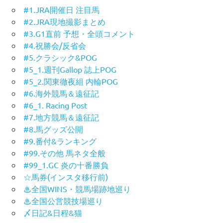
#1.JRA開催日 注目馬
#2.JRA現地撮影まとめ
#3.G1直前 予想・全頭コメント
#4.祝勝会/反省会
#5.クラシック&POG
#5_1.週刊Gallop 誌上POG
#5_2.関東徹夜組 内輪POG
#6.海外競馬＆遠征記
#6_1. Racing Post
#7.地方競馬＆遠征記
#8.馬グッズ公開
#9.番付&ランキング
#99.その他 馬ネタ全般
#99_1.GC 炎の十番勝負
☆馬券(インスタ移行前)
♨︎全国WINS・競馬場跡地巡り
♨︎全国公営競技場巡り
〆日記&日程&猫