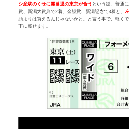
シ産駒のくせに開幕週の東京が合う
という謎。普通
賞、新潟大賞典で2着、金鯱賞、新潟記念で3着と、
頭よりは買えるんじゃないかと。と言う事で、軽くで
下に載せます。