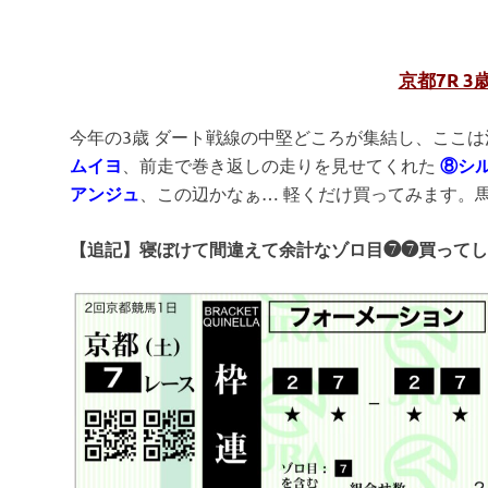
京都7R 3歳1
今年の3歳 ダート戦線の中堅どころが集結し、ここ
ムイヨ
、前走で巻き返しの走りを見せてくれた
⑧シ
アンジュ
、この辺かなぁ… 軽くだけ買ってみます。
【追記】寝ぼけて間違えて余計なゾロ目❼❼買ってし