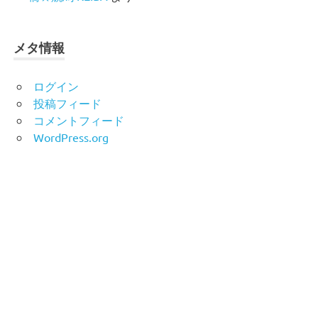
メタ情報
ログイン
投稿フィード
コメントフィード
WordPress.org