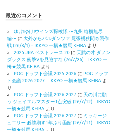
最近のコメント
ゆけ!ゆけ!ウインズ探検隊 〜九州 縦横無尽
編〜
に
大外からバルダンツァ 尾張桶狭間奇襲作
戦 (26/8/1) – IKKYO 一橋★競馬 KEIBA
より
2025 JRA ベストレース 20
に
天賦の才 ダノン
ダックス 衝撃Vを見逃すな (26/7/26) – IKKYO 一
橋★競馬 KEIBA
より
POG ドラフト会議 2025-2026
に
POG ドラフ
ト会議 2026-2027 – IKKYO 一橋★競馬 KEIBA
よ
り
POG ドラフト会議 2026-2027
に
天の川に願
う ジェイエルマスター1点突破 (26/7/12) – IKKYO
一橋★競馬 KEIBA
より
POG ドラフト会議 2026-2027
に
ミッキージ
ュエリー 必勝期す1年ぶり函館 (26/7/11) – IKKYO
一橋★競馬 KEIBA
より