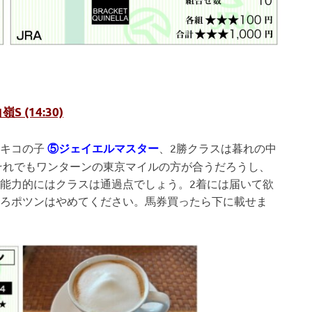
S (14:30)
アキコの子
⑤ジェイエルマスター
、2勝クラスは暮れの中
。それでもワンターンの東京マイルの方が合うだろうし、
能力的にはクラスは通過点でしょう。2着には届いて欲
ろポツンはやめてください。馬券買ったら下に載せま