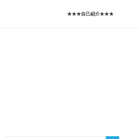
★★★自己紹介★★★