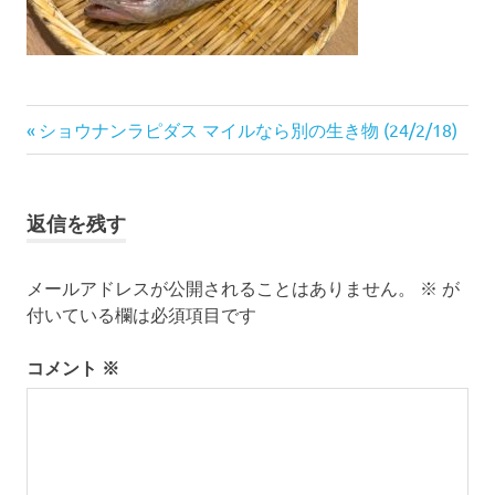
投
前
ショウナンラピダス マイルなら別の生き物 (24/2/18)
の
稿
記
ナ
事:
返信を残す
ビ
メールアドレスが公開されることはありません。
※
が
ゲ
付いている欄は必須項目です
ー
コメント
※
シ
ョ
ン