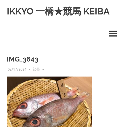
コ
IKKYO 一橋★競馬 KEIBA
ン
テ
ン
ツ
へ
ス
キ
ッ
IMG_3643
プ
02/17/2024
部長