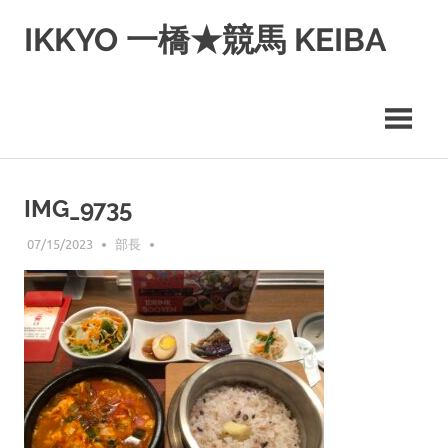
コ
IKKYO 一橋★競馬 KEIBA
ン
テ
ン
ツ
へ
ス
キ
ッ
IMG_9735
プ
07/15/2023
部長