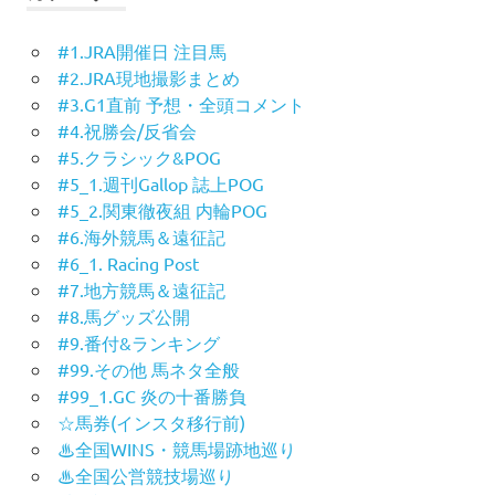
#1.JRA開催日 注目馬
#2.JRA現地撮影まとめ
#3.G1直前 予想・全頭コメント
#4.祝勝会/反省会
#5.クラシック&POG
#5_1.週刊Gallop 誌上POG
#5_2.関東徹夜組 内輪POG
#6.海外競馬＆遠征記
#6_1. Racing Post
#7.地方競馬＆遠征記
#8.馬グッズ公開
#9.番付&ランキング
#99.その他 馬ネタ全般
#99_1.GC 炎の十番勝負
☆馬券(インスタ移行前)
♨︎全国WINS・競馬場跡地巡り
♨︎全国公営競技場巡り