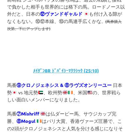
で負かした相手も世界的には格下の馬。ロードノース以
外だと、日本の
⑫ヴァンドギャルド
も付け入る隙が
なくもない。⑩⑫本線、⑩の馬連手広くかな
。
(馬券購入
次第、下にアップします)
ﾒｲﾀﾞﾝ8R ﾄﾞﾊﾞｲｼｰﾏｸﾗｼｯｸ (25:10)
馬番
⑨クロノジェネシス & ⑧ラヴズオンリーユー
日本
勢
vs 地元勢
、欧州勢
、米国
の、世界戦ら
しい面白いメンバーになりました。
馬番
⑦Mishriff
は仏ダービー馬、サウジカップ完
勝、
⑧Mogul
はパリ大賞、香港ヴァーズ圧勝で、こ
の2頭がクロノジェネシスと人気を分ける感じになりそ