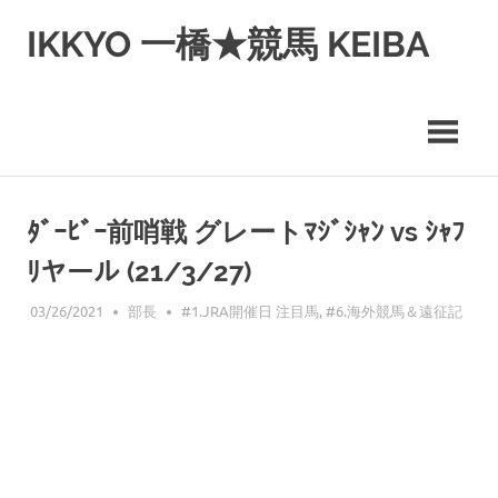
コ
IKKYO 一橋★競馬 KEIBA
ン
テ
ン
ツ
へ
ス
キ
ッ
ﾀﾞｰﾋﾞｰ前哨戦 グレートﾏｼﾞｼｬﾝ vs ｼｬﾌ
プ
ﾘヤール (21/3/27)
03/26/2021
部長
#1.JRA開催日 注目馬
,
#6.海外競馬＆遠征記