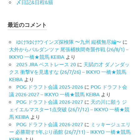
〆日記&日程&猫
最近のコメント
ゆけ!ゆけ!ウインズ探検隊 〜九州 縦横無尽編〜
に
大外からバルダンツァ 尾張桶狭間奇襲作戦 (26/8/1) –
IKKYO 一橋★競馬 KEIBA
より
2025 JRA ベストレース 20
に
天賦の才 ダノンダッ
クス 衝撃Vを見逃すな (26/7/26) – IKKYO 一橋★競馬
KEIBA
より
POG ドラフト会議 2025-2026
に
POG ドラフト会
議 2026-2027 – IKKYO 一橋★競馬 KEIBA
より
POG ドラフト会議 2026-2027
に
天の川に願う ジ
ェイエルマスター1点突破 (26/7/12) – IKKYO 一橋★競
馬 KEIBA
より
POG ドラフト会議 2026-2027
に
ミッキージュエリ
ー 必勝期す1年ぶり函館 (26/7/11) – IKKYO 一橋★競馬
KEIBA
より