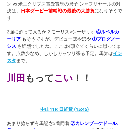
ン vs 米エクリプス賞受賞馬の息子 シャフリヤールの対
決は、
日本ダービー前哨戦の最後の大勝負
になりそうで
す。
2強に割って入るか？モーリス×シーザリオ
④ルペルカ
ーリア
もそうですが、デビューほやほや
①プログノー
シス
も鮮烈でしたね。ここは4頭立てくらいに思ってま
す。点数少なめ、しかしガッツリ張る予定。馬券は
イン
スタ
まで。
川田
もって
こい
！！
中山11R 日経賞 (15:45)
あまり捻らず有馬記念5着同着
⑦カレンブーケドール、