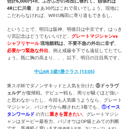
合計6,000円+α、ふかふかの布団に寝れて、頑張れば
4Rに仁川着
、まあ30代はこれで良いでしょう。現地に
こだわらなければ、WINS梅田に寄り道もできるし。
ということで、明日は阪神、明後日は中京です。はっき
り宮記念はどうでもいいけど、
グレートマジシャンvs
シャフリヤール
現地観戦は、不要不急の外出に非ず
。
必要かつ緊急な外出
。例え戒厳令下でも遠征してたでし
ょう。既に胸の高まり、、、以下、明日の注目馬です。
中山6R 3歳1勝クラス (13:05)
東スポ杯でダノンザキッドと人気を分けた
⑤ドゥラヴ
ェルデ
が復帰戦。デビュー戦も、周りが騒ぐほど強い
と思わなかったし、今回も人気吸うようなら、グレート
マジシャン、バジオウから離された3着でも、
①イース
タンワールド
の方に
重きを置きたい
。グレートマジシ
ャンはダービー最有力、バジオウはOP級とみての判断
です。馬連軽く買います
(馬券購入次第、下にアップします)