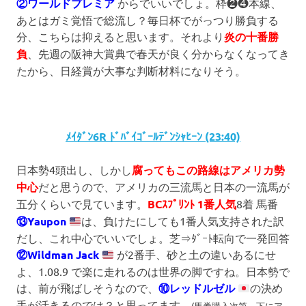
②ワールドプレミア
からでいいでしょ。枠❷❹本線、
あとはガミ覚悟で総流し？毎日杯でがっつり勝負する
分、こちらは抑えると思います。それより
炎の十番勝
負
、先週の阪神大賞典で春天が良く分からなくなってき
たから、日経賞が大事な判断材料になりそう。
ﾒｲﾀﾞﾝ6R ﾄﾞﾊﾞｲｺﾞｰﾙﾃﾞﾝｼｬﾋｰﾝ (23:40)
日本勢4頭出し、しかし
腐ってもこの路線はアメリカ勢
中心
だと思うので、アメリカの三流馬と日本の一流馬が
五分くらいで見ています。
BCｽﾌﾟﾘﾝﾄ 1番人気
8着 馬番
⑬Yaupon
は、負けたにしても1番人気支持された訳
だし、これ中心でいいでしょ。芝⇒ﾀﾞｰﾄ転向で一発回答
⑫Wildman Jack
が2番手、砂と土の違いあるにせ
よ、1.08.9 で楽に走れるのは世界の脚ですね。日本勢で
は、前が飛ばしそうなので、
⑩レッドルゼル
の決め
手が活きるのでは？と思ってます。
(馬券購入次第、下にア