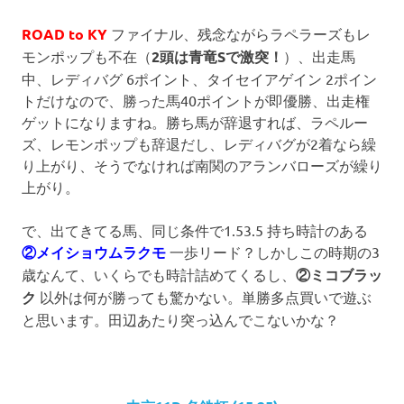
ROAD to KY
ファイナル、残念ながらラペラーズもレ
モンポップも不在（
2頭は青竜Sで激突！
）、出走馬
中、レディバグ 6ポイント、タイセイアゲイン 2ポイン
トだけなので、勝った馬40ポイントが即優勝、出走権
ゲットになりますね。勝ち馬が辞退すれば、ラペルー
ズ、レモンポップも辞退だし、レディバグが2着なら繰
り上がり、そうでなければ南関のアランバローズが繰り
上がり。
で、出てきてる馬、同じ条件で1.53.5 持ち時計のある
②メイショウムラクモ
一歩リード？しかしこの時期の3
歳なんて、いくらでも時計詰めてくるし、
②ミコブラッ
ク
以外は何が勝っても驚かない。単勝多点買いで遊ぶ
と思います。田辺あたり突っ込んでこないかな？