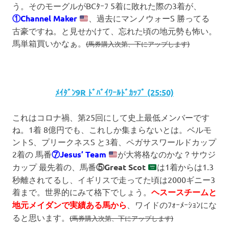
う。そのモーグルがBCﾀｰﾌ 5着に敗れた際の3着が、
①Channel
Make
r
、過去にマンノウォーS 勝ってる
古豪ですね。と見せかけて、忘れた頃の地元勢も怖い。
馬単箱買いかなぁ。
(馬券購入次第、下にアップします)
ﾒｲﾀﾞﾝ9R ﾄﾞﾊﾞｲﾜｰﾙﾄﾞｶｯﾌﾟ (25:50)
これはコロナ禍、第25回にして史上最低メンバーです
ね。1着 8億円でも、これしか集まらないとは。ベルモ
ントS、プリークネスS と3着、ペガサスワールドカップ
2着の 馬番
⑦Jesus’ Team
が大将格なのかな？サウジ
カップ 最先着の、馬番
⑤Great Scot
は1着からは1.3
秒離されてるし、イギリスで走ってた頃は2000ギニー3
着まで。世界的にみて格下でしょう。
ヘスースチームと
地元メイダンで実績ある馬から
、ワイドのﾌｫｰﾒｰｼｮﾝにな
ると思います。
(馬券購入次第、下にアップします)