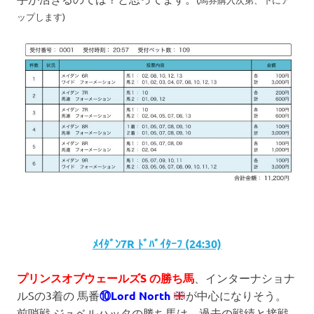
ップします)
ﾒｲﾀﾞﾝ7R ﾄﾞﾊﾞｲﾀｰﾌ (24:30)
プリンスオブウェールズS の勝ち馬
、インターナショナ
ルSの3着の 馬番
⑩Lord North
が中心になりそう。
前哨戦 ジュベルハッタの勝ち馬は、過去の戦績と接戦