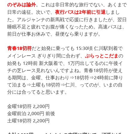
のぞみは論外
。これは非日常的な旅行でない、あくまで
日常の遠征。次いで、
夜行バスは2年前に引退
しまし
た。アルジャンナの新馬戦で応援に行きましたが、翌日
睡眠不足と疲れでお腹が痛くなったため。高速バスは、
前日が仕事お休みで、昼便なら乗りますが。
青春18切符
だと始発に乗っても 15:30頃 仁川駅到着で
メインレース ぎりぎり間に合わず、
ぷらっとこだま
の
始発も 12時前 新大阪着で、1万円出してるのに午後イ
チの芝レース見れないんですよね。青春18切符が使え
る期間は、金曜、仕事おわり⇒18切符⇒24時前に降り
て泊まる⇒土曜も18切符⇒仁川、ってのが、いまの自
分には合ってると思います。
金曜18切符 2,200円
金曜前泊 2,000円 前後
土曜18切符 2,200円