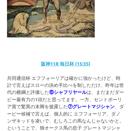
阪神11R 毎日杯 (15:35)
共同通信杯 エフフォーリアは確かに強かったけど、時
計で言えばスローの決め手比べを制しただけ、昨年は世
代の横綱と評価した
⑥シャフリヤール
は、まだまだダー
ビー最有力の1頭だと思ってます。一方、セントポーリ
ア賞で驚異の末脚を披露した
⑦グレートマジシャン
、ダ
ービー候補で言えば、個人的に エフフォーリア、ダノ
ンザキッドを凌いで、むしろこの馬なんじゃないかと。
ということで、独オークス馬の息子 グレートマジシャ