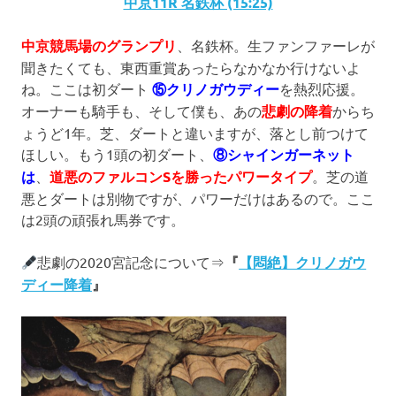
中京11R 名鉄杯 (15:25)
中京競馬場のグランプリ
、名鉄杯。生ファンファーレが
聞きたくても、東西重賞あったらなかなか行けないよ
ね。ここは初ダート
⑮クリノガウディー
を熱烈応援。
オーナーも騎手も、そして僕も、あの
悲劇の降着
からち
ょうど1年。芝、ダートと違いますが、落とし前つけて
ほしい。もう1頭の初ダート、
⑧シャインガーネット
は
、
道悪のファルコンSを勝ったパワータイプ
。芝の道
悪とダートは別物ですが、パワーだけはあるので。ここ
は2頭の頑張れ馬券です。
悲劇の2020宮記念について⇒
『
【悶絶】クリノガウ
ディー降着
』