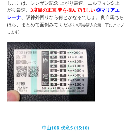
しここは、シンザン記念 上がり最速、エルフィンS 上
がり最速、
3度目の正直 夢を掴んでほしい
⑨マリアエ
レーナ
、阪神外回りなら何とかなるでしょ。良血馬ちら
ほら、まとめて面倒みてください
(馬券購入次第、下にアップ
します)
中山10R 伏竜S (15:10)