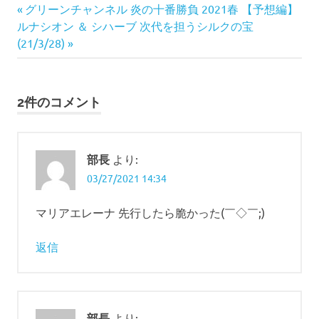
投
前
グリーンチャンネル 炎の十番勝負 2021春 【予想編】
次
の
ルナシオン ＆ シハーブ 次代を担うシルクの宝
稿
の
記
(21/3/28)
ナ
記
事:
事:
ビ
2件のコメント
ゲ
ー
部長
より:
シ
03/27/2021 14:34
ョ
マリアエレーナ 先行したら脆かった(￣◇￣;)
ン
返信
部長
より: