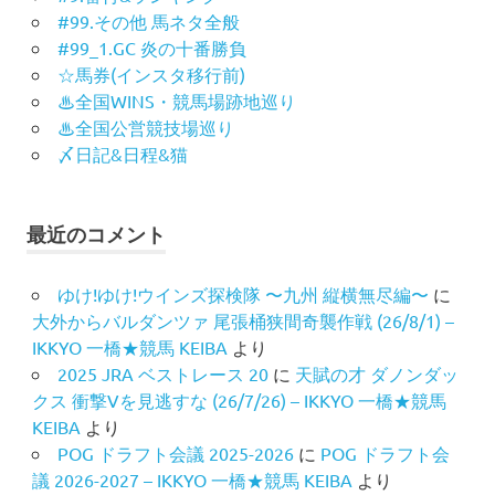
#99.その他 馬ネタ全般
#99_1.GC 炎の十番勝負
☆馬券(インスタ移行前)
♨︎全国WINS・競馬場跡地巡り
♨︎全国公営競技場巡り
〆日記&日程&猫
最近のコメント
ゆけ!ゆけ!ウインズ探検隊 〜九州 縦横無尽編〜
に
大外からバルダンツァ 尾張桶狭間奇襲作戦 (26/8/1) –
IKKYO 一橋★競馬 KEIBA
より
2025 JRA ベストレース 20
に
天賦の才 ダノンダッ
クス 衝撃Vを見逃すな (26/7/26) – IKKYO 一橋★競馬
KEIBA
より
POG ドラフト会議 2025-2026
に
POG ドラフト会
議 2026-2027 – IKKYO 一橋★競馬 KEIBA
より