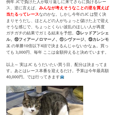
例年 JCで負けた人が取り返しに来てさらに負けるレー
ス、逆に言えば、
みんなが考えそうなことの逆を買えば
当たるってレース
なのかな。しかし今年のJC は堅く決
まりそうだし、ほとんどの人がちょっと儲けた上で迎え
そうな感じで、ちょっとくらい波乱のほしい人が再度
ガチガチの結果でガミる結末を予想。
③レッドアンシェ
ル、⑩フィアーノロマーノ、⑪シヴァージ、⑬カレンモ
エ
の単勝10倍以下4頭で決まるんじゃないかなぁ。買っ
ても 3,000円、毎年 ここは金額抑えると決めています。
以上～ 実はJC もうだいたい買う目、配分は決まってま
す。あとはレース本番を迎えるだけ。予算は今年最高額
40,000円。
では行ってきます