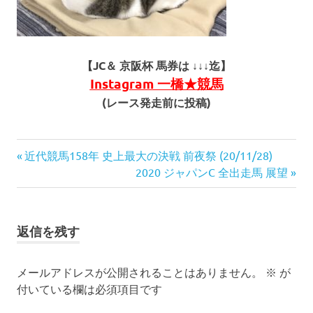
【JC＆ 京阪杯 馬券は ↓↓↓迄】
Instagram 一橋★競馬
(レース発走前に投稿)
投
前
近代競馬158年 史上最大の決戦 前夜祭 (20/11/28)
の
次
2020 ジャパンC 全出走馬 展望
稿
記
の
ナ
事:
記
事:
ビ
返信を残す
ゲ
メールアドレスが公開されることはありません。
※
が
ー
付いている欄は必須項目です
シ