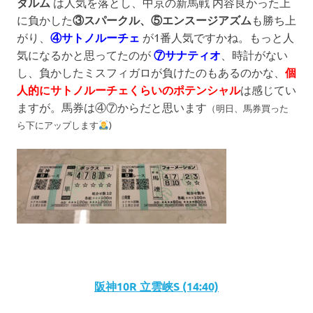
ダルム
は人気を落とし、中京の新馬戦 内容良かった上
に負かした
③スパークル、⑤エンスージアズム
も勝ち上
がり、
④サトノルーチェ
が1番人気ですかね。もっと人
気になるかと思ってたのが
⑦サナティオ
、時計がない
し、負かしたミスフィガロが負けたのもあるのかな、
個
人的にサトノルーチェくらいのポテンシャル
は感じてい
ますが。馬券は④⑦からだと思います
（明日、馬券買った
ら下にアップします
)
阪神10R 立雲峡S (14:40)