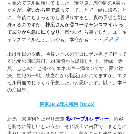
も覚めてフル回転してました。帰り際、馬仲間のA美ち
ゃんが、
寒いから車で送って
、てことで一緒に帰ること
に。午後にちょっとでも居眠りすると、夜の予想も割と
冴えるのですが、
棟広さんが◎ユーキャンスマイル っ
て辺りから急に眠くなり
、気づいたら朝でした。ユーキ
ャンスマイルねぇ、いやぁ、本命かぁ・・・
上は昨日の夕飯、勝負レースの前日にゲン担ぎで行って
る地元の回転寿司。21時頃から爆睡した上、牡蠣、赤
貝、しじみ汁 と食べてエネルギー満タンです。夢の対
決、世紀の一戦、残念ながら指定は外れてますが、エク
セル田無でじっくり予想したいと思います
。以下、本日
の注目馬。
東京3R 2歳未勝利 (10:25)
新馬・未勝利と上がり最速
⑤パープルレディー
、内容
も勝ちに等しいというか、それ以上の内容で、まともに
走ればまず連は外さないでしょ。豊がこっち来てるのも