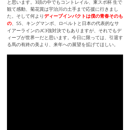
と思います。3頭の中でもコントレイル、東スポ杯 生で
観て感動、菊花賞は宇治川の土手まで応援に行きまし
た。そして何より
ディープインパクトは僕の青春そのも
の
、SS、キングマンボ、ロベルトと日本の代表的なサ
イアーラインのJC3強対決でもありますが、それでもデ
ィープが世界一だと思います
。今日に限っては、
引退す
る馬の有終の美より、来年への展望を拡げてほしい。