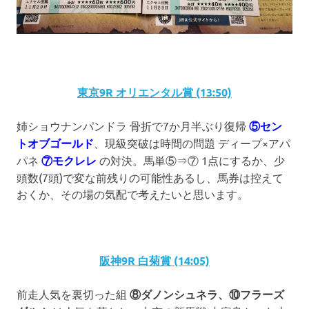
東京9R オリエンタル賞 (13:50)
姉ショウナンパンドラ 骨折で7か月半ぶり復帰
⑤セン
トオブゴールド
、現級突破は時間の問題 ディープ×アパ
パネ
⑦モクレレ
の対決。馬単⑤⇒⑦ 1点にするか、少
頭数(7頭)で変な前残りの可能性あるし、馬券は控えて
おくか、その場の気配で考えたいと思います。
阪神9R 白菊賞 (14:05)
前走人気を裏切った組
⑧ダノンシュネラ、⑩フラーズ