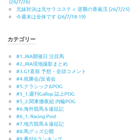
(26/7/26)
兄妹対決は兄サラコスティ 逆襲の香嵐渓 (26/7/25)
今週末は全休です (26/7/18-19)
カテゴリー
#1.JRA開催日 注目馬
#2.JRA現地撮影まとめ
#3.G1直前 予想・全頭コメント
#4.祝勝会/反省会
#5.クラシック&POG
#5_1.週刊Gallop 誌上POG
#5_2.関東徹夜組 内輪POG
#6.海外競馬＆遠征記
#6_1. Racing Post
#7.地方競馬＆遠征記
#8.馬グッズ公開
#9.番付&ランキング