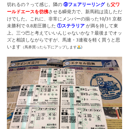
切れるの？って感じ。隣の
⑨フェアリーリング
も
父ワ
ールドエースを彷彿
させる瞬発力で、新馬戦は流しただ
けでした。これに、非常にメンバーの揃った10/31 京都
未勝利で 0.8差圧勝した
①ステラリア
が満を持して東
上。三つ巴と考えていいんじゃないかな？最後までオッ
ズと相談しながらですが、馬連・3連複を軽く買うと思
います
（馬券買ったら下にアップします
)