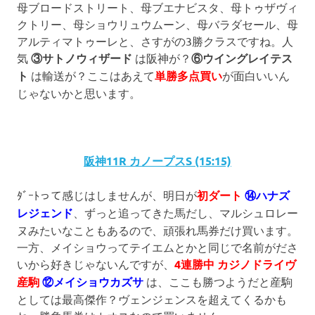
母ブロードストリート、母ブエナビスタ、母トゥザヴィ
クトリー、母ショウリュウムーン、母バラダセール、母
アルティマトゥーレと、さすがの3勝クラスですね。人
気
③サトノウィザード
は阪神が？
⑥ウイングレイテス
ト
は輸送が？ここはあえて
単勝多点買い
が面白いいん
じゃないかと思います。
阪神11R カノープスS (15:15)
ﾀﾞｰﾄって感じはしませんが、明日が
初ダート
⑭ハナズ
レジェンド
、ずっと追ってきた馬だし、マルシュロレー
ヌみたいなこともあるので、頑張れ馬券だけ買います。
一方、メイショウってテイエムとかと同じで名前がださ
いから好きじゃないんですが、
4連勝中 カジノドライヴ
産駒
⑫メイショウカズサ
は、ここも勝つようだと産駒
としては最高傑作？ヴェンジェンスを超えてくるかも