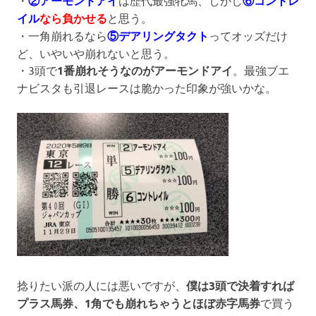
・
②アーモンドアイ
は歴代最強牝馬、しかし
⑥コントレ
イル
なら負かせる
と思う。
・一角崩れるなら
⑤デアリングタクト
ってオッズだけ
ど、いやいや崩れないと思う。
・3頭で
1番崩れそうなのがアーモンドアイ
。最強ブエ
ナビスタも引退レースは脆かった印象が強いかな。
捻りたい派の人には悪いですが、
僕は3頭で決着すれば
プラス馬券、1角でも崩れちゃうとほぼ赤字馬券
で買う