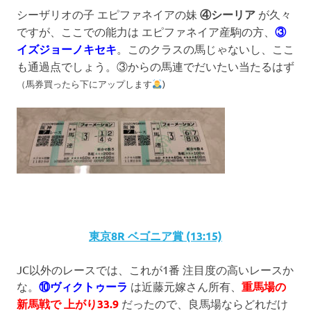
シーザリオの子 エピファネイアの妹
④シーリア
が久々
ですが、ここでの能力は エピファネイア産駒の方、
③
イズジョーノキセキ
。このクラスの馬じゃないし、ここ
も通過点でしょう。③からの馬連でだいたい当たるはず
（馬券買ったら下にアップします
)
東京8R ベゴニア賞 (13:15)
JC以外のレースでは、これが1番 注目度の高いレースか
な。
⑩ヴィクトゥーラ
は近藤元嫁さん所有、
重馬場の
新馬戦で 上がり33.9
だったので、良馬場ならどれだけ