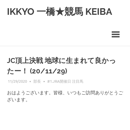
コ
IKKYO 一橋★競馬 KEIBA
ン
テ
ン
ツ
へ
ス
キ
ッ
JC頂上決戦 地球に生まれて良かっ
プ
たー！ (20/11/29)
11/29/2020
部長
#1.JRA開催日 注目馬
おはようございます。皆様、いつもご訪問ありがとうご
ざいます。