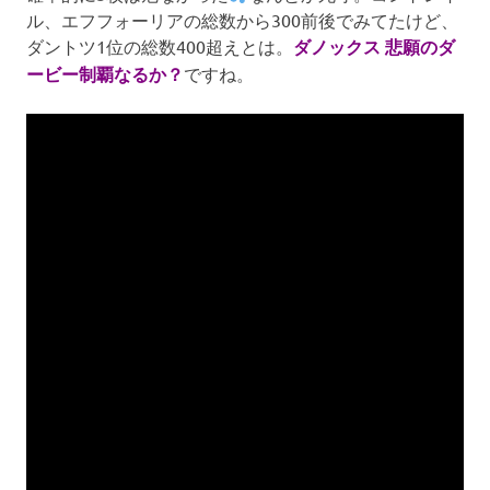
ル、エフフォーリアの総数から300前後でみてたけど、
ダントツ1位の総数400超えとは。
ダノックス 悲願のダ
ービー制覇なるか？
ですね。