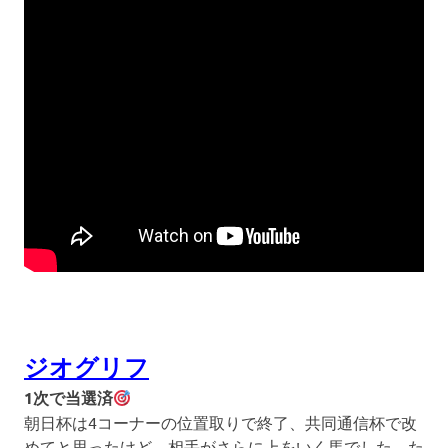
ジオグリフ
1次で当選済
朝日杯は4コーナーの位置取りで終了、共同通信杯で改
めてと思ったけど、相手がさらに上をいく馬でした。た