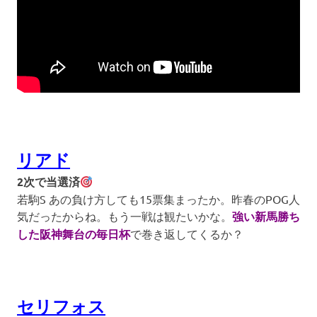
リアド
2次で当選済
若駒S あの負け方しても15票集まったか。昨春のPOG人
気だったからね。もう一戦は観たいかな。
強い新馬勝ち
した阪神舞台
の毎日杯
で巻き返してくるか？
セリフォス