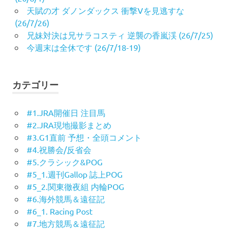
天賦の才 ダノンダックス 衝撃Vを見逃すな
(26/7/26)
兄妹対決は兄サラコスティ 逆襲の香嵐渓 (26/7/25)
今週末は全休です (26/7/18-19)
カテゴリー
#1.JRA開催日 注目馬
#2.JRA現地撮影まとめ
#3.G1直前 予想・全頭コメント
#4.祝勝会/反省会
#5.クラシック&POG
#5_1.週刊Gallop 誌上POG
#5_2.関東徹夜組 内輪POG
#6.海外競馬＆遠征記
#6_1. Racing Post
#7.地方競馬＆遠征記