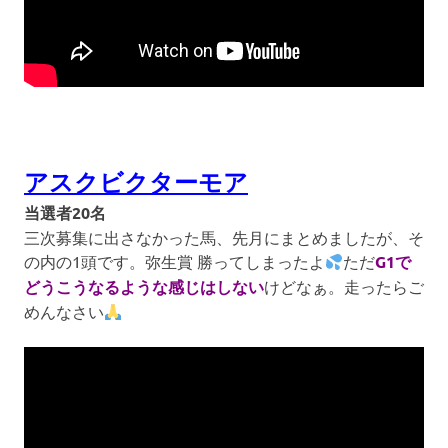
アスクビクターモア
当選者20名
三次募集に出さなかった馬、先月にまとめましたが、そ
の内の1頭です。弥生賞 勝ってしまったよ
ただ
G1で
どうこうなるような感じはしない
けどなぁ。走ったらご
めんなさい