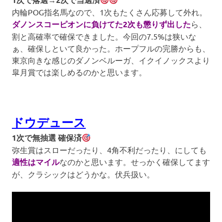
内輪POG指名馬なので、1次もたくさん応募して外れ。
ダノンスコーピオンに負けてた2次も懲りず出した
ら、
割と高確率で確保できました。今回の7.5%は狭いな
ぁ、確保しといて良かった。ホープフルの完勝からも、
東京向きな感じのダノンベルーガ、イクイノックスより
皐月賞では楽しめるのかと思います。
ドウデュース
1次で無抽選 確保済
弥生賞はスローだったり、4角不利だったり、にしても
適性はマイル
なのかと思います。せっかく確保してます
が、クラシックはどうかな。伏兵扱い。