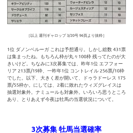
［以上 週刊ギャロップ 3/20号 96頁より抜粋］
1位 ダノンベルーガ これは予想通り。しかし総数 431票
は集まったね。もちろん枠が丸々100枠 残ってたのが大
きいけど。ちなみに3次募集では、昨年1位 エフフォー
リア 213票/19枠、一昨年1位 コントレイル 256票/10枠
でした。以下、大きく差が開いて、ドゥラドーレス 175
票/55枠か。にしては、2着に敗れたウィズグレイスは
抽選対象外。ナミュールも対象外。いろいろ思うところ
あり、とりあえず今夜は牡馬の当選状況について。
3次募集 牡馬当選確率