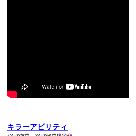
キラーアビリティ
1次で落選→2次で当選済