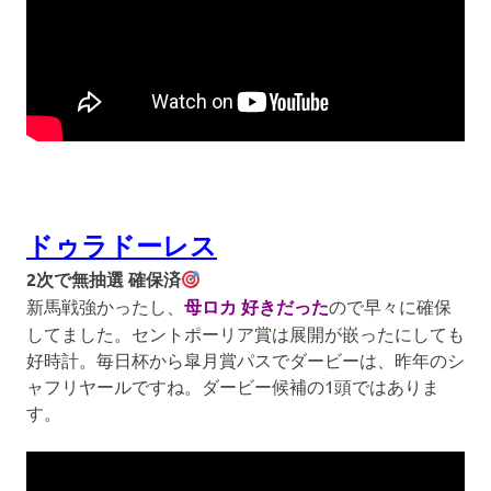
ドゥラドーレス
2次で無抽選 確保済
新馬戦強かったし、
母ロカ 好きだった
ので早々に確保
してました。セントポーリア賞は展開が嵌ったにしても
好時計。毎日杯から皐月賞パスでダービーは、昨年のシ
ャフリヤールですね。ダービー候補の1頭ではありま
す。