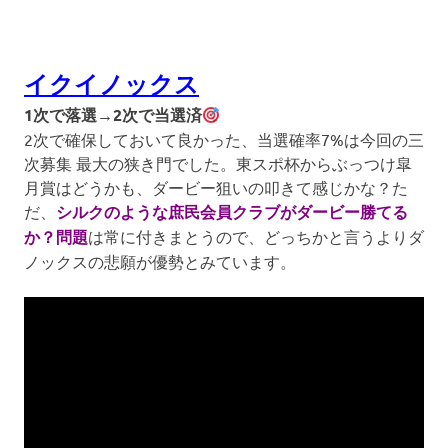
イクイノックス
1次で落選→2次で当選済
2次で確保しておいて良かった、当選確率7%は今回の三
次募集 最大の狭き門でした。東スポ杯からぶっつけ皐
月賞はどうかも、ダービー狙いの叩きて感じかな？た
だ、
シルクのような庶民会員クラブがダービー勝てる
か？問題
は常に付きまとうので、どっちかと言うよりダ
ノックスの悲願が優勢とみています。