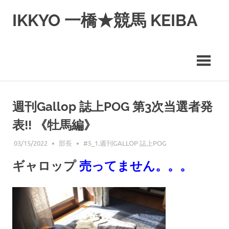
コ
IKKYO 一橋★競馬 KEIBA
ン
テ
ン
ツ
へ
ス
キ
ッ
週刊Gallop 誌上POG 第3次当選者発
プ
表!! 《牡馬編》
03/15/2022
部長
#5_1.週刊GALLOP 誌上POG
ギャロップ
売ってません。。。