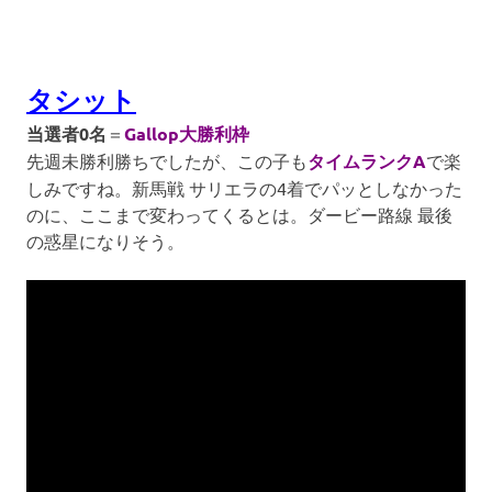
タシット
当選者0名
＝
Gallop大勝利枠
先週未勝利勝ちでしたが、この子も
タイムランクA
で楽
しみですね。新馬戦 サリエラの4着でパッとしなかった
のに、ここまで変わってくるとは。ダービー路線 最後
の惑星になりそう。