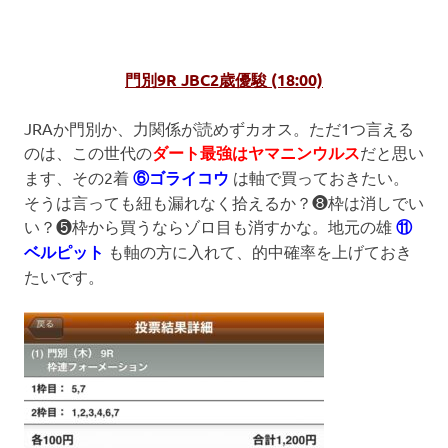
門別9R JBC2歳優駿 (18:00)
JRAか門別か、力関係が読めずカオス。ただ1つ言える
のは、この世代の
ダート最強はヤマニンウルス
だと思い
ます、その2着
⑥ゴライコウ
は軸で買っておきたい。
そうは言っても紐も漏れなく拾えるか？❽枠は消しでい
い？❺枠から買うならゾロ目も消すかな。地元の雄
⑪
ベルピット
も軸の方に入れて、的中確率を上げておき
たいです。