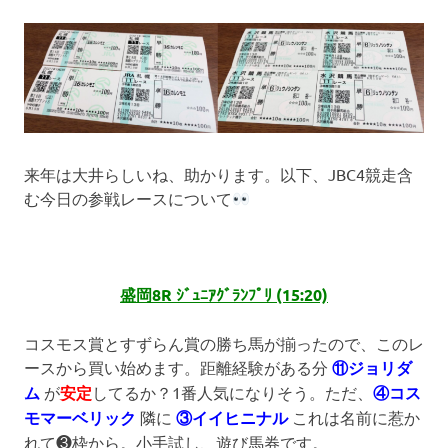
来年は大井らしいね、助かります。以下、JBC4競走含
む今日の参戦レースについて
盛岡8R ｼﾞｭﾆｱｸﾞﾗﾝﾌﾟﾘ (15:20)
コスモス賞とすずらん賞の勝ち馬が揃ったので、このレ
ースから買い始めます。距離経験がある分
⑪ジョリダ
ム
が
安定
してるか？1番人気になりそう。ただ、
④コス
モマーベリック
隣に
③イイヒニナル
これは名前に惹か
れて❸枠から。小手試し、遊び馬券です。