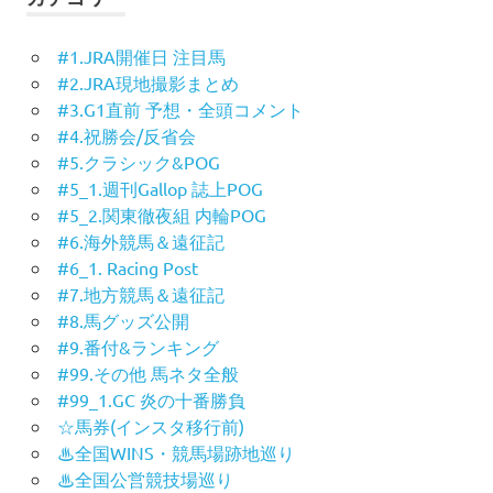
#1.JRA開催日 注目馬
#2.JRA現地撮影まとめ
#3.G1直前 予想・全頭コメント
#4.祝勝会/反省会
#5.クラシック&POG
#5_1.週刊Gallop 誌上POG
#5_2.関東徹夜組 内輪POG
#6.海外競馬＆遠征記
#6_1. Racing Post
#7.地方競馬＆遠征記
#8.馬グッズ公開
#9.番付&ランキング
#99.その他 馬ネタ全般
#99_1.GC 炎の十番勝負
☆馬券(インスタ移行前)
♨︎全国WINS・競馬場跡地巡り
♨︎全国公営競技場巡り