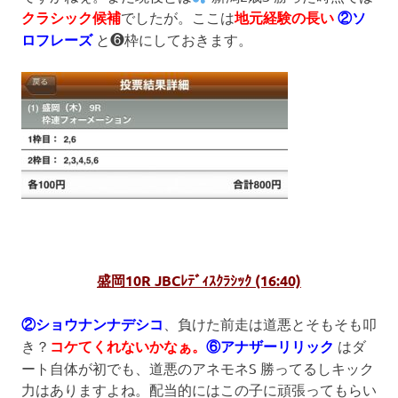
クラシック候補
でしたが。ここは
地元経験の長い
②ソ
ロフレーズ
と❻枠にしておきます。
盛岡10R JBCﾚﾃﾞｨｽｸﾗｼｯｸ (16:40)
②ショウナンナデシコ
、負けた前走は道悪とそもそも叩
き？
コケてくれないかなぁ。
⑥アナザーリリック
はダ
ート自体が初でも、道悪のアネモネS 勝ってるしキック
力はありますよね。配当的にはこの子に頑張ってもらい