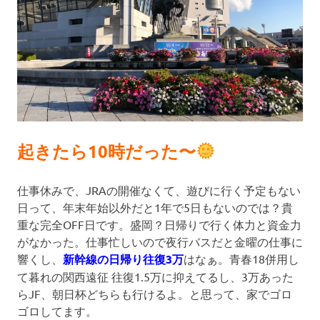
起きたら10時だった〜
仕事休みで、JRAの開催なくて、遊びに行く予定もない
日って、年末年始以外だと1年で5日もないのでは？貴
重な完全OFF日です。盛岡？日帰りで行く体力と資金力
がなかった。仕事忙しいので夜行バスだと金曜の仕事に
響くし、
新幹線の日帰り往復3万
はなぁ。青春18併用し
て暮れの関西遠征 往復1.5万に抑えてるし、3万あった
らJF、朝日杯どちらも行けるよ。と思って、家でゴロ
ゴロしてます。