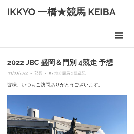
コ
IKKYO 一橋★競馬 KEIBA
ン
テ
ン
ツ
へ
ス
キ
ッ
2022 JBC 盛岡＆門別 4競走 予想
プ
11/03/2022
部長
#7.地方競馬＆遠征記
皆様、いつもご訪問ありがとうございます。