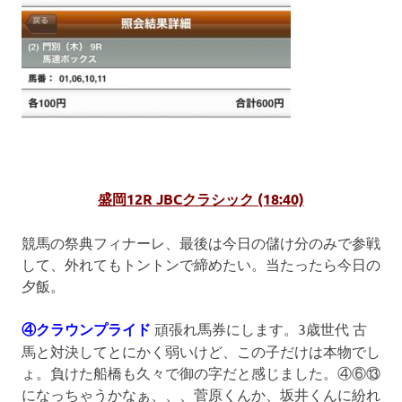
盛岡12R JBCクラシック (18:40)
競馬の祭典フィナーレ、最後は今日の儲け分のみで参戦
して、外れてもトントンで締めたい。当たったら今日の
夕飯。
④クラウンプライド
頑張れ馬券にします。3歳世代 古
馬と対決してとにかく弱いけど、この子だけは本物でし
ょ。負けた船橋も久々で御の字だと感じました。④⑥⑬
になっちゃうかなぁ、、、菅原くんか、坂井くんに紛れ