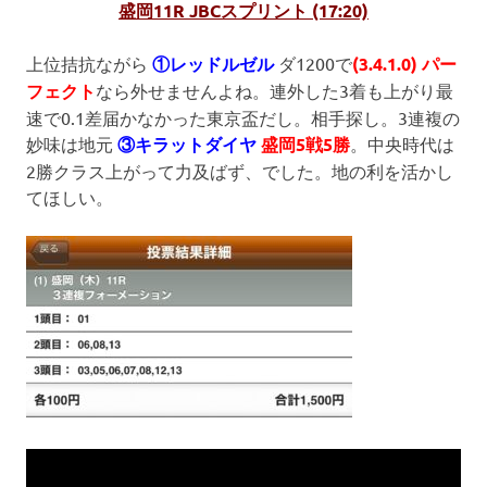
盛岡11R JBCスプリント (17:20)
上位拮抗ながら
①レッドルゼル
ダ1200で
(3.4.1.0) パー
フェクト
なら外せませんよね。連外した3着も上がり最
速で0.1差届かなかった東京盃だし。相手探し。3連複の
妙味は地元
③キラットダイヤ
盛岡5戦5勝
。中央時代は
2勝クラス上がって力及ばず、でした。地の利を活かし
てほしい。