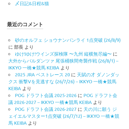
〆日記&日程&猫
最近のコメント
砂のオルフェ ショウナンバンライ 1点突破 (26/8/9)
に
部長
より
ゆけ!ゆけ!ウインズ探検隊 〜九州 縦横無尽編〜
に
大外からバルダンツァ 尾張桶狭間奇襲作戦 (26/8/1) –
IKKYO 一橋★競馬 KEIBA
より
2025 JRA ベストレース 20
に
天賦の才 ダノンダッ
クス 衝撃Vを見逃すな (26/7/26) – IKKYO 一橋★競馬
KEIBA
より
POG ドラフト会議 2025-2026
に
POG ドラフト会
議 2026-2027 – IKKYO 一橋★競馬 KEIBA
より
POG ドラフト会議 2026-2027
に
天の川に願う ジ
ェイエルマスター1点突破 (26/7/12) – IKKYO 一橋★競
馬 KEIBA
より