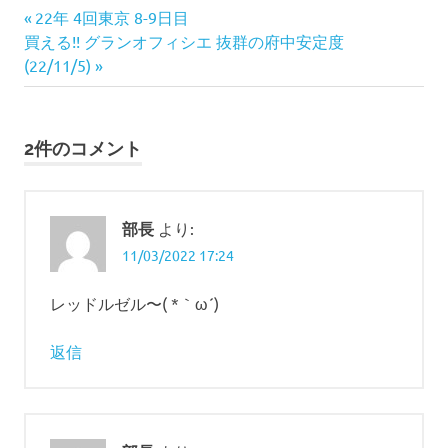
投
前
22年 4回東京 8-9日目
次
の
買える!! グランオフィシエ 抜群の府中安定度
稿
の
記
(22/11/5)
ナ
記
事:
事:
ビ
2件のコメント
ゲ
ー
部長
より:
シ
11/03/2022 17:24
ョ
レッドルゼル〜( *｀ω´)
ン
返信