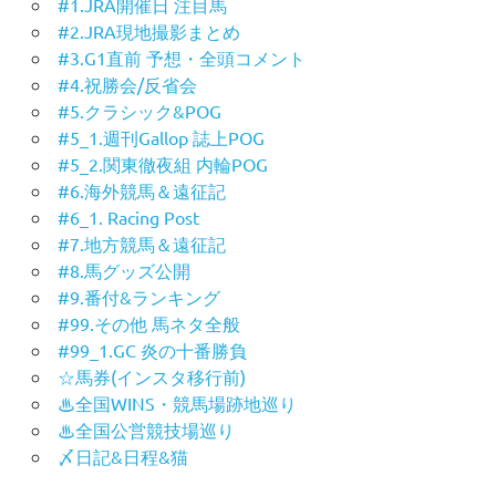
#1.JRA開催日 注目馬
#2.JRA現地撮影まとめ
#3.G1直前 予想・全頭コメント
#4.祝勝会/反省会
#5.クラシック&POG
#5_1.週刊Gallop 誌上POG
#5_2.関東徹夜組 内輪POG
#6.海外競馬＆遠征記
#6_1. Racing Post
#7.地方競馬＆遠征記
#8.馬グッズ公開
#9.番付&ランキング
#99.その他 馬ネタ全般
#99_1.GC 炎の十番勝負
☆馬券(インスタ移行前)
♨︎全国WINS・競馬場跡地巡り
♨︎全国公営競技場巡り
〆日記&日程&猫