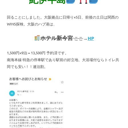
回ることにしました。大阪拠点に日帰り×5日、前後の土日は関西の
WINS探検。大阪のハブ港は、
ホテル新今宮
ここ
→
HP
1,500円×9泊 = 13,500円 予約済です。
南海本線 特急の停車駅であり駅前の好立地、大浴場付ならトイレ共
同でも安い！！連泊割。