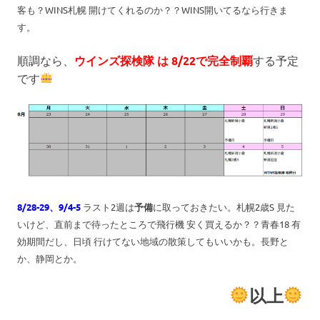
客も？WINS札幌 開けてくれるのか？？WINS開いてるなら行きま
す。
順調なら、
ウインズ探検隊 は 8/22で完全
制
覇
する予定
です
8/28-29、9/4-5
ラスト2週は
予備
に取っておきたい。札幌2歳S 見た
いけど、直前まで待ったところで飛行機 安く買えるか？？青春18 有
効期間だし、日頃 行けてない地域の散策してもいいかも。長野と
か、静岡とか。
以上