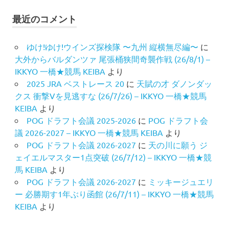
最近のコメント
ゆけ!ゆけ!ウインズ探検隊 〜九州 縦横無尽編〜
に
大外からバルダンツァ 尾張桶狭間奇襲作戦 (26/8/1) –
IKKYO 一橋★競馬 KEIBA
より
2025 JRA ベストレース 20
に
天賦の才 ダノンダッ
クス 衝撃Vを見逃すな (26/7/26) – IKKYO 一橋★競馬
KEIBA
より
POG ドラフト会議 2025-2026
に
POG ドラフト会
議 2026-2027 – IKKYO 一橋★競馬 KEIBA
より
POG ドラフト会議 2026-2027
に
天の川に願う ジ
ェイエルマスター1点突破 (26/7/12) – IKKYO 一橋★競
馬 KEIBA
より
POG ドラフト会議 2026-2027
に
ミッキージュエリ
ー 必勝期す1年ぶり函館 (26/7/11) – IKKYO 一橋★競馬
KEIBA
より