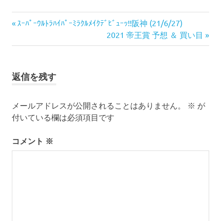
投
前
ｽｰﾊﾟｰｳﾙﾄﾗﾊｲﾊﾟｰﾐﾗｸﾙﾒｲｸﾃﾞﾋﾞｭｰｯ!!阪神 (21/6/27)
の
次
2021 帝王賞 予想 ＆ 買い目
稿
記
の
ナ
事:
記
事:
ビ
返信を残す
ゲ
メールアドレスが公開されることはありません。
※
が
ー
付いている欄は必須項目です
シ
コメント
※
ョ
ン