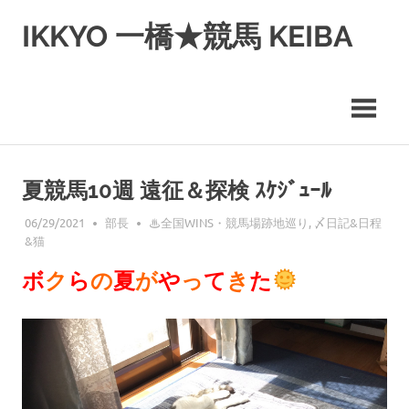
コ
IKKYO 一橋★競馬 KEIBA
ン
テ
ン
ツ
へ
ス
キ
ッ
夏競馬10週 遠征＆探検 ｽｹｼﾞｭｰﾙ
プ
06/29/2021
部長
♨︎全国WINS・競馬場跡地巡り
,
〆日記&日程
&猫
ボ
ク
ら
の
夏
が
や
っ
て
き
た