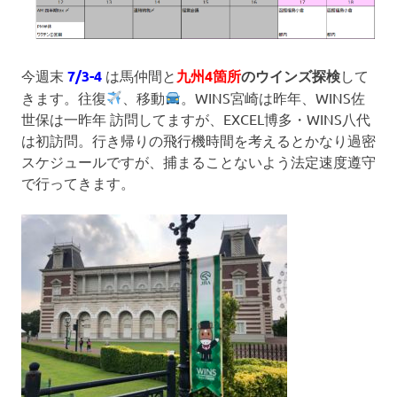
今週末
7/3-4
は馬仲間と
九州4箇所
のウインズ探検
して
きます。往復
、移動
。WINS宮崎は昨年、WINS佐
世保は一昨年 訪問してますが、EXCEL博多・WINS八代
は初訪問。行き帰りの飛行機時間を考えるとかなり過密
スケジュールですが、捕まることないよう法定速度遵守
で行ってきます。