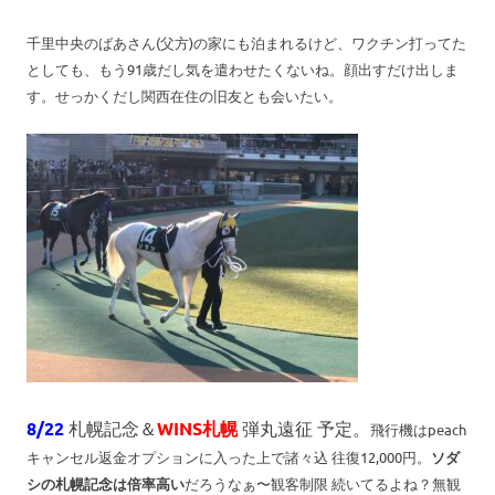
千里中央のばあさん(父方)の家にも泊まれるけど、ワクチン打ってた
としても、もう91歳だし気を遣わせたくないね。顔出すだけ出しま
す。せっかくだし関西在住の旧友とも会いたい。
8/22
札幌記念＆
WINS札幌
弾丸遠征 予定。
飛行機はpeach
キャンセル返金オプションに入った上で諸々込 往復12,000円。
ソダ
シの札幌記念は倍率高い
だろうなぁ〜観客制限 続いてるよね？無観