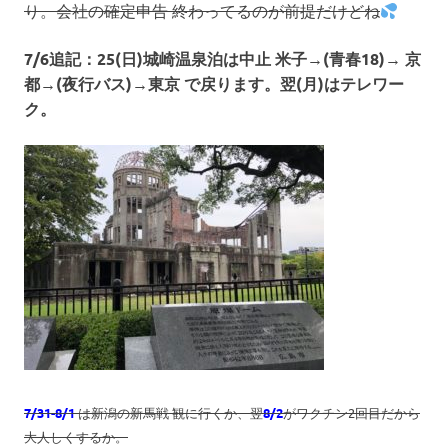
り。会社の確定申告 終わってるのが前提だけどね
7/6追記：25(日)城崎温泉泊は中止 米子→(青春18)→ 京
都→(夜行バス)→東京 で戻ります。翌(月)はテレワー
ク。
7/31-8/1
は新潟の新馬戦 観に行くか、翌
8/2
がワクチン2回目だから
大人しくするか。