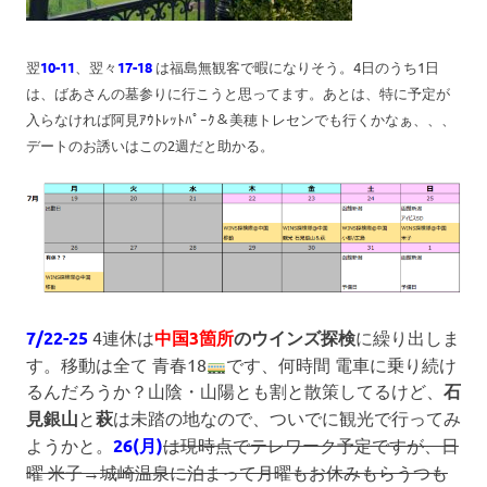
翌
10-11
、翌々
17-18
は福島無観客で暇になりそう。4日のうち1日
は、ばあさんの墓参りに行こうと思ってます。あとは、特に予定が
入らなければ阿見ｱｳﾄﾚｯﾄﾊﾟｰｸ＆美穂トレセンでも行くかなぁ、、、
デートのお誘いはこの2週だと助かる。
7/22-25
4連休は
中国3箇所
のウインズ探検
に繰り出しま
す。移動は全て 青春18
です、何時間 電車に乗り続け
るんだろうか？山陰・山陽とも割と散策してるけど、
石
見銀山
と
萩
は未踏の地なので、ついでに観光で行ってみ
ようかと。
26(月)
は現時点でテレワーク予定ですが、日
曜 米子→城崎温泉に泊まって月曜もお休みもらうつも