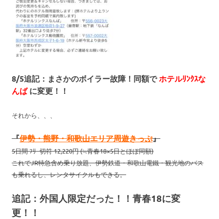
8/5追記：まさかのボイラー故障！同額で
ホテルﾘﾝｸｽな
んば
に変更！！
それから、、、
『
伊勢・熊野・和歌山エリア周遊きっぷ
』
5日間 ﾌﾘｰ切符 12,220円 (≒青春18×5日とほぼ同額)
これでJR特急含め乗り放題、伊勢鉄道・和歌山電鐵・観光地のバス
も乗れるし、レンタサイクルもできる。
追記：外国人限定だった！！青春18に変
更！！