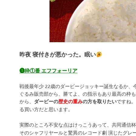
昨夜 寝付きが悪かった。眠い
❶枠①番 エフフォーリア
戦後最年少 22歳のダービージョッキー誕生なるか、
ぐるみ販売部から、勝てよ、の指示もあり最高の枠も
から、
ダービーの
歴史の重み
の方を取りたい
ですね。
る買い方だと思います。
実際のところ不安な点はけっこうあって、共同通信杯
そのシャフリヤールと驚異のレコード劇 演じたグレ