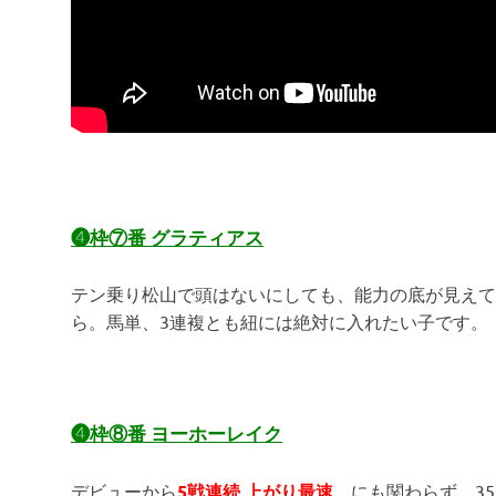
❹枠⑦番 グラティアス
テン乗り松山で頭はないにしても、能力の底が見えて
ら。馬単、3連複とも紐には絶対に入れたい子です。
❹枠⑧番 ヨーホーレイク
デビューから
5戦連続 上がり最速
。にも関わらず、35.7