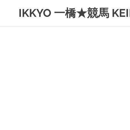
コ
IKKYO 一橋★競馬 KEI
ン
テ
ン
ツ
へ
ス
キ
ッ
プ