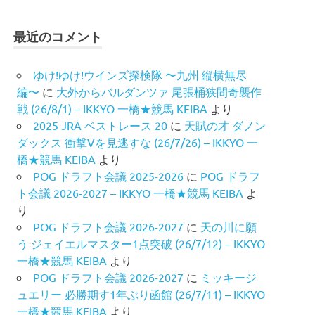
最近のコメント
ゆけ!ゆけ!ウインズ探検隊 〜九州 縦横無尽
編〜
に
大外からバルダンツァ 尾張桶狭間奇襲作
戦 (26/8/1) – IKKYO 一橋★競馬 KEIBA
より
2025 JRA ベストレース 20
に
天賦の才 ダノン
ダックス 衝撃Vを見逃すな (26/7/26) – IKKYO 一
橋★競馬 KEIBA
より
POG ドラフト会議 2025-2026
に
POG ドラフ
ト会議 2026-2027 – IKKYO 一橋★競馬 KEIBA
よ
り
POG ドラフト会議 2026-2027
に
天の川に願
う ジェイエルマスター1点突破 (26/7/12) – IKKYO
一橋★競馬 KEIBA
より
POG ドラフト会議 2026-2027
に
ミッキージ
ュエリー 必勝期す1年ぶり函館 (26/7/11) – IKKYO
一橋★競馬 KEIBA
より