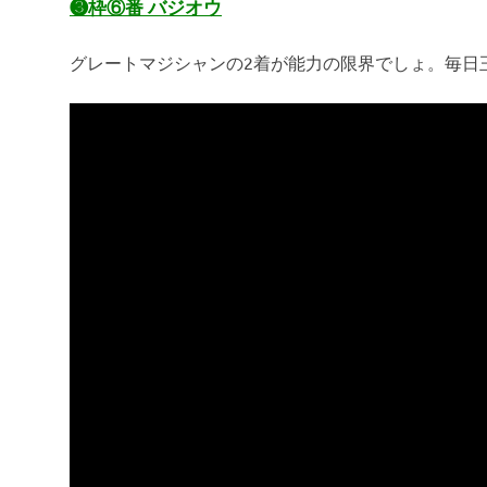
❸枠⑥番 バジオウ
グレートマジシャンの2着が能力の限界でしょ。毎日