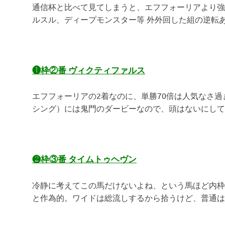
通信杯と比べて見てしまうと、エフフォーリアより強
ルスル、ディープモンスター等 外外回した組の逆転
❶枠②番 ヴィクティファルス
エフフォーリアの2着なのに、単勝70倍は人気なさ過
シング）には鬼門のダービーなので、頭はないにしても
❷枠③番 タイムトゥヘヴン
冷静に考えてこの馬だけないよね、という馬ほど内枠
と作為的。ワイドは総流しするから拾うけど、普通は