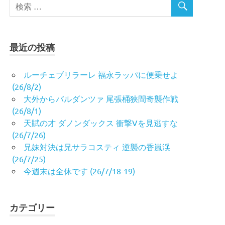
最近の投稿
ルーチェブリラーレ 福永ラッパに便乗せよ
(26/8/2)
大外からバルダンツァ 尾張桶狭間奇襲作戦
(26/8/1)
天賦の才 ダノンダックス 衝撃Vを見逃すな
(26/7/26)
兄妹対決は兄サラコスティ 逆襲の香嵐渓
(26/7/25)
今週末は全休です (26/7/18-19)
カテゴリー