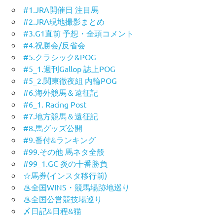
#1.JRA開催日 注目馬
#2.JRA現地撮影まとめ
#3.G1直前 予想・全頭コメント
#4.祝勝会/反省会
#5.クラシック&POG
#5_1.週刊Gallop 誌上POG
#5_2.関東徹夜組 内輪POG
#6.海外競馬＆遠征記
#6_1. Racing Post
#7.地方競馬＆遠征記
#8.馬グッズ公開
#9.番付&ランキング
#99.その他 馬ネタ全般
#99_1.GC 炎の十番勝負
☆馬券(インスタ移行前)
♨︎全国WINS・競馬場跡地巡り
♨︎全国公営競技場巡り
〆日記&日程&猫