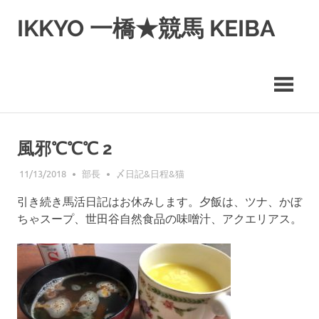
コ
IKKYO 一橋★競馬 KEIBA
ン
テ
ン
ツ
へ
ス
キ
ッ
風邪℃℃℃ 2
プ
11/13/2018
部長
〆日記&日程&猫
引き続き馬活日記はお休みします。夕飯は、ツナ、かぼ
ちゃスープ、世田谷自然食品の味噌汁、アクエリアス。