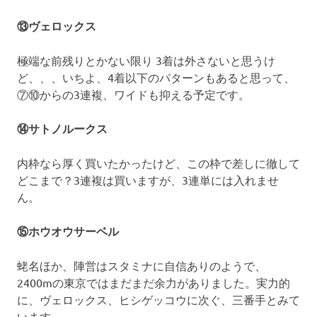
⑬ヴェロックス
極端な前残りとかない限り 3着は外さないと思うけ
ど、、、いちよ、4着以下のパターンもあると思って、
⑦⑩からの3連複、ワイドも抑える予定です。
⑭サトノルークス
内枠なら厚く買いたかったけど、この枠で差しに徹して
どこまで？3連複は買いますが、3連単には入れませ
ん。
⑮ホウオウサーベル
蛯名ほか、陣営はスタミナに自信ありのようで、
2400mの東京ではまだまだ余力がありました。実力的
に、ヴェロックス、ヒシゲッコウに次ぐ、三番手とみて
います。