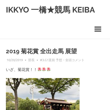
コ
IKKYO 一橋★競馬 KEIBA
ン
テ
ン
ツ
へ
ス
キ
ッ
2019 菊花賞 全出走馬 展望
プ
10/20/2019
部長
#3.G1直前 予想・全頭コメント
いざ、菊花賞！！