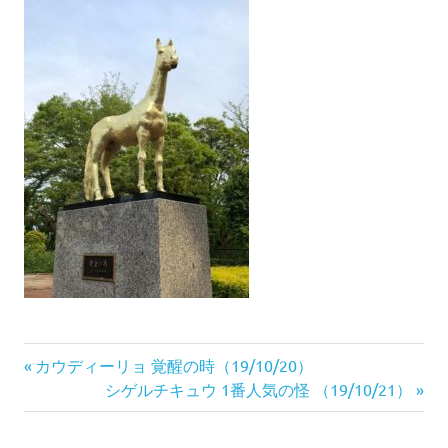
投
前
カウディーリョ 覚醒の時（19/10/20）
の
次
シゲルチキュウ 1番人気の怪 （19/10/21）
稿
記
の
ナ
事:
記