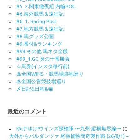
#5_2.関東徹夜組 内輪POG
#6.海外競馬＆遠征記
#6_1. Racing Post
#7.地方競馬＆遠征記
#8.馬グッズ公開
#9.番付&ランキング
#99.その他 馬ネタ全般
#99_1.GC 炎の十番勝負
☆馬券(インスタ移行前)
♨︎全国WINS・競馬場跡地巡り
♨︎全国公営競技場巡り
〆日記&日程&猫
最近のコメント
ゆけ!ゆけ!ウインズ探検隊 〜九州 縦横無尽編〜
に
大外からバルダンツァ 尾張桶狭間奇襲作戦 (26/8/1) –