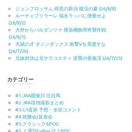
ジュンブロッサム 得意の新潟 復活の夏 (26/8/8)
ルーチェブリラーレ 福永ラッパに便乗せよ
(26/8/2)
大外からバルダンツァ 尾張桶狭間奇襲作戦
(26/8/1)
天賦の才 ダノンダックス 衝撃Vを見逃すな
(26/7/26)
兄妹対決は兄サラコスティ 逆襲の香嵐渓 (26/7/25)
カテゴリー
#1.JRA開催日 注目馬
#2.JRA現地撮影まとめ
#3.G1直前 予想・全頭コメント
#4.祝勝会/反省会
#5.クラシック&POG
#5_1.週刊Gallop 誌上POG