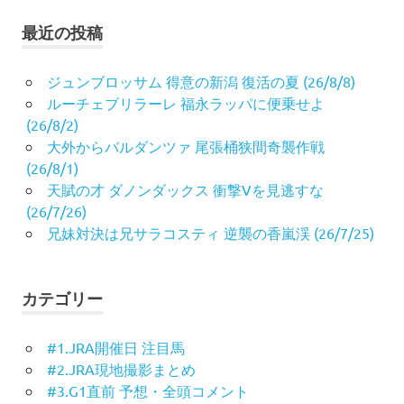
最近の投稿
ジュンブロッサム 得意の新潟 復活の夏 (26/8/8)
ルーチェブリラーレ 福永ラッパに便乗せよ
(26/8/2)
大外からバルダンツァ 尾張桶狭間奇襲作戦
(26/8/1)
天賦の才 ダノンダックス 衝撃Vを見逃すな
(26/7/26)
兄妹対決は兄サラコスティ 逆襲の香嵐渓 (26/7/25)
カテゴリー
#1.JRA開催日 注目馬
#2.JRA現地撮影まとめ
#3.G1直前 予想・全頭コメント