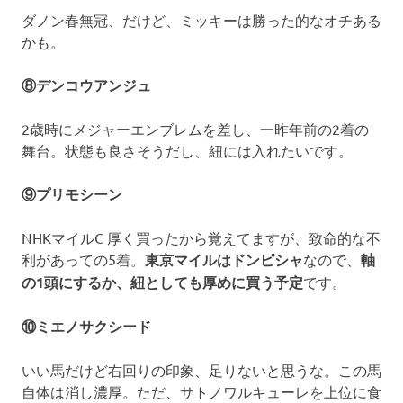
ダノン春無冠、だけど、ミッキーは勝った的なオチある
かも。
⑧デンコウアンジュ
2歳時にメジャーエンブレムを差し、一昨年前の2着の
舞台。状態も良さそうだし、紐には入れたいです。
⑨プリモシーン
NHKマイルC 厚く買ったから覚えてますが、致命的な不
利があっての5着。
東京マイルはドンピシャ
なので、
軸
の1頭にするか、紐としても厚めに買う予定
です。
⑩ミエノサクシード
いい馬だけど右回りの印象、足りないと思うな。この馬
自体は消し濃厚。ただ、サトノワルキューレを上位に食