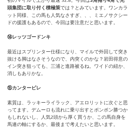
頭集団に取り付く積極策
では？とみています。ワンカラ
ット同様、この馬も人気なさすぎ、、、ミエノサクシー
ドの援護もあるので、今回は要注意だと思います。
⑭レッツゴードンキ
最近はスプリンター仕様になり、マイルで外回して突き
抜ける脚はなさそうなので、内突くのかな？岩田得意の
イン突き狙っても、三浦と進路被るね。ワイドの紐か、
消しもありかな。
⑮カンタービレ
素質は、ラッキーライラック、アエロリットに次ぐと思
ってます。デムーロも流れに乗り出すとポンポン勝つか
もしれないし、人気2頭から厚く買うか、この馬自身を
馬連の軸にするか、最後まで考えたいと思います。