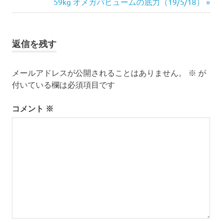
の
次
59kg オメガパヒュームの底力（19/5/18）
稿
記
の
ナ
事:
記
事:
ビ
返信を残す
ゲ
メールアドレスが公開されることはありません。
※
が
ー
付いている欄は必須項目です
シ
コメント
※
ョ
ン