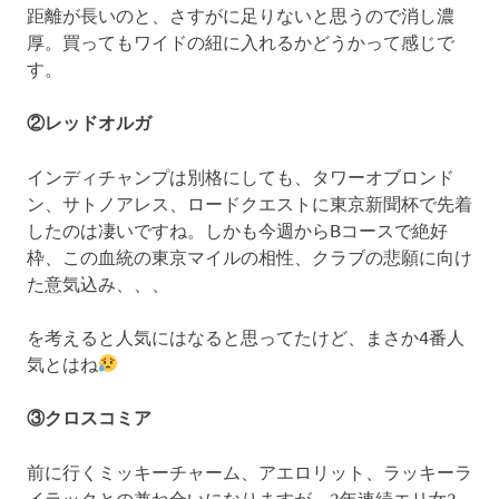
距離が長いのと、さすがに足りないと思うので消し濃
厚。買ってもワイドの紐に入れるかどうかって感じで
す。
②レッドオルガ
インディチャンプは別格にしても、タワーオブロンド
ン、サトノアレス、ロードクエストに東京新聞杯で先着
したのは凄いですね。しかも今週からBコースで絶好
枠、この血統の東京マイルの相性、クラブの悲願に向け
た意気込み、、、
を考えると人気にはなると思ってたけど、まさか4番人
気とはね
③クロスコミア
前に行くミッキーチャーム、アエロリット、ラッキーラ
イラックとの兼ね合いになりますが、2年連続エリ女2