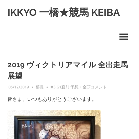
コ
IKKYO 一橋★競馬 KEIBA
ン
テ
ン
ツ
へ
ス
キ
ッ
2019 ヴィクトリアマイル 全出走馬
プ
展望
05/12/2019
部長
#3.G1直前 予想・全頭コメント
皆さま、いつもありがとうございます。