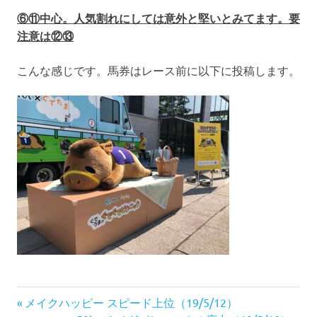
⑥⑪中心。人気割れにしては意外と堅いとみてます。要
注意は⑫⑬
こんな感じです。馬券はレース前に以下に投稿します。
投
前
メイクハッピー スピード上位（19/5/12）