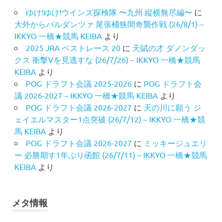
ゆけ!ゆけ!ウインズ探検隊 〜九州 縦横無尽編〜
に
大外からバルダンツァ 尾張桶狭間奇襲作戦 (26/8/1) –
IKKYO 一橋★競馬 KEIBA
より
2025 JRA ベストレース 20
に
天賦の才 ダノンダッ
クス 衝撃Vを見逃すな (26/7/26) – IKKYO 一橋★競馬
KEIBA
より
POG ドラフト会議 2025-2026
に
POG ドラフト会
議 2026-2027 – IKKYO 一橋★競馬 KEIBA
より
POG ドラフト会議 2026-2027
に
天の川に願う ジ
ェイエルマスター1点突破 (26/7/12) – IKKYO 一橋★競
馬 KEIBA
より
POG ドラフト会議 2026-2027
に
ミッキージュエリ
ー 必勝期す1年ぶり函館 (26/7/11) – IKKYO 一橋★競馬
KEIBA
より
メタ情報