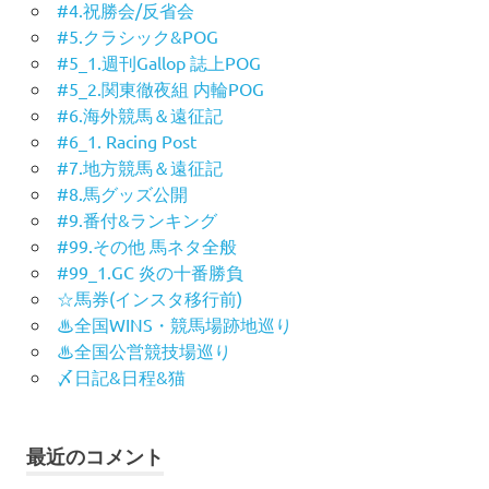
#4.祝勝会/反省会
#5.クラシック&POG
#5_1.週刊Gallop 誌上POG
#5_2.関東徹夜組 内輪POG
#6.海外競馬＆遠征記
#6_1. Racing Post
#7.地方競馬＆遠征記
#8.馬グッズ公開
#9.番付&ランキング
#99.その他 馬ネタ全般
#99_1.GC 炎の十番勝負
☆馬券(インスタ移行前)
♨︎全国WINS・競馬場跡地巡り
♨︎全国公営競技場巡り
〆日記&日程&猫
最近のコメント