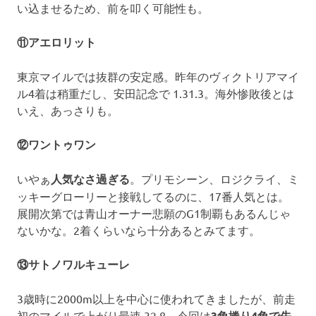
い込ませるため、前を叩く可能性も。
⑪アエロリット
東京マイルでは抜群の安定感。昨年のヴィクトリアマイ
ル4着は稍重だし、安田記念で 1.31.3。海外惨敗後とは
いえ、あっさりも。
⑫ワントゥワン
いやぁ
人気なさ過ぎる
。プリモシーン、ロジクライ、ミ
ッキーグローリーと接戦してるのに、17番人気とは。
展開次第では青山オーナー悲願のG1制覇もあるんじゃ
ないかな。2着くらいなら十分あるとみてます。
⑬サトノワルキューレ
3歳時に2000m以上を中心に使われてきましたが、前走
初のマイルで上がり最速 32.8。今回は
3角捲り4角で先