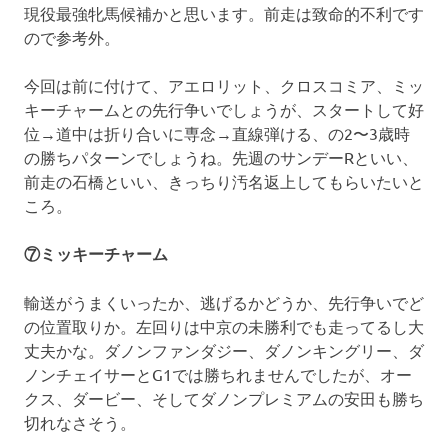
現役最強牝馬候補かと思います。前走は致命的不利です
ので参考外。
今回は前に付けて、アエロリット、クロスコミア、ミッ
キーチャームとの先行争いでしょうが、スタートして好
位→道中は折り合いに専念→直線弾ける、の2〜3歳時
の勝ちパターンでしょうね。先週のサンデーRといい、
前走の石橋といい、きっちり汚名返上してもらいたいと
ころ。
⑦ミッキーチャーム
輸送がうまくいったか、逃げるかどうか、先行争いでど
の位置取りか。左回りは中京の未勝利でも走ってるし大
丈夫かな。ダノンファンダジー、ダノンキングリー、ダ
ノンチェイサーとG1では勝ちれませんでしたが、オー
クス、ダービー、そしてダノンプレミアムの安田も勝ち
切れなさそう。