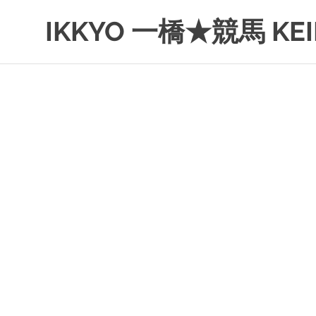
コ
IKKYO 一橋★競馬 KEI
ン
テ
ン
ツ
へ
ス
キ
ッ
プ