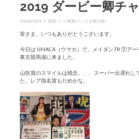
2019 ダービー卿チ
03/30/2019
部長
☆馬券(インスタ移行前)
皆さま、いつもありがとうございます。
今日は UMACA（ウマカ）で、メイダン7R ⑦
東京競馬場に来ました。
山吹賞のスマイルは残念、、、スーパー出遅れし
た。レア指名賞もだめかな。