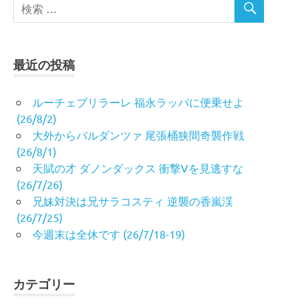
最近の投稿
ルーチェブリラーレ 福永ラッパに便乗せよ
(26/8/2)
大外からバルダンツァ 尾張桶狭間奇襲作戦
(26/8/1)
天賦の才 ダノンダックス 衝撃Vを見逃すな
(26/7/26)
兄妹対決は兄サラコスティ 逆襲の香嵐渓
(26/7/25)
今週末は全休です (26/7/18-19)
カテゴリー