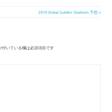
次
2019 Dubai Golden Shaheen 予想
の
記
事:
が付いている欄は必須項目です