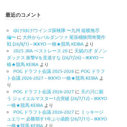
最近のコメント
ゆけ!ゆけ!ウインズ探検隊 〜九州 縦横無尽
編〜
に
大外からバルダンツァ 尾張桶狭間奇襲作
戦 (26/8/1) – IKKYO 一橋★競馬 KEIBA
より
2025 JRA ベストレース 20
に
天賦の才 ダノン
ダックス 衝撃Vを見逃すな (26/7/26) – IKKYO 一
橋★競馬 KEIBA
より
POG ドラフト会議 2025-2026
に
POG ドラフ
ト会議 2026-2027 – IKKYO 一橋★競馬 KEIBA
よ
り
POG ドラフト会議 2026-2027
に
天の川に願
う ジェイエルマスター1点突破 (26/7/12) – IKKYO
一橋★競馬 KEIBA
より
POG ドラフト会議 2026-2027
に
ミッキージ
ュエリー 必勝期す1年ぶり函館 (26/7/11) – IKKYO
一橋★競馬 KEIBA
より