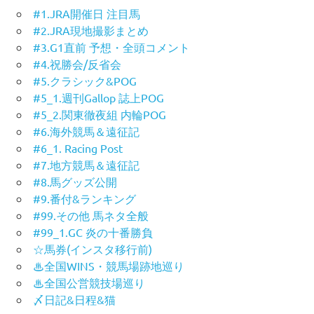
#1.JRA開催日 注目馬
#2.JRA現地撮影まとめ
#3.G1直前 予想・全頭コメント
#4.祝勝会/反省会
#5.クラシック&POG
#5_1.週刊Gallop 誌上POG
#5_2.関東徹夜組 内輪POG
#6.海外競馬＆遠征記
#6_1. Racing Post
#7.地方競馬＆遠征記
#8.馬グッズ公開
#9.番付&ランキング
#99.その他 馬ネタ全般
#99_1.GC 炎の十番勝負
☆馬券(インスタ移行前)
♨︎全国WINS・競馬場跡地巡り
♨︎全国公営競技場巡り
〆日記&日程&猫