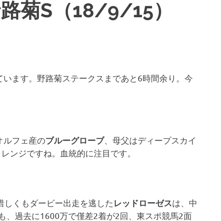
菊S（18/9/15）
ています。野路菊ステークスまであと6時間余り。今
オルフェ産の
、母父はディープスカイ
ブルーグローブ
ャレンジですね。血統的に注目です。
惜しくもダービー出走を逃した
は、中
レッドローゼス
も、過去に1600万で僅差2着が2回、東スポ競馬2面