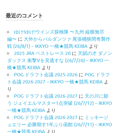
最近のコメント
ゆけ!ゆけ!ウインズ探検隊 〜九州 縦横無尽
編〜
に
大外からバルダンツァ 尾張桶狭間奇襲作
戦 (26/8/1) – IKKYO 一橋★競馬 KEIBA
より
2025 JRA ベストレース 20
に
天賦の才 ダノン
ダックス 衝撃Vを見逃すな (26/7/26) – IKKYO 一
橋★競馬 KEIBA
より
POG ドラフト会議 2025-2026
に
POG ドラフ
ト会議 2026-2027 – IKKYO 一橋★競馬 KEIBA
よ
り
POG ドラフト会議 2026-2027
に
天の川に願
う ジェイエルマスター1点突破 (26/7/12) – IKKYO
一橋★競馬 KEIBA
より
POG ドラフト会議 2026-2027
に
ミッキージ
ュエリー 必勝期す1年ぶり函館 (26/7/11) – IKKYO
一橋★競馬 KEIBA
より