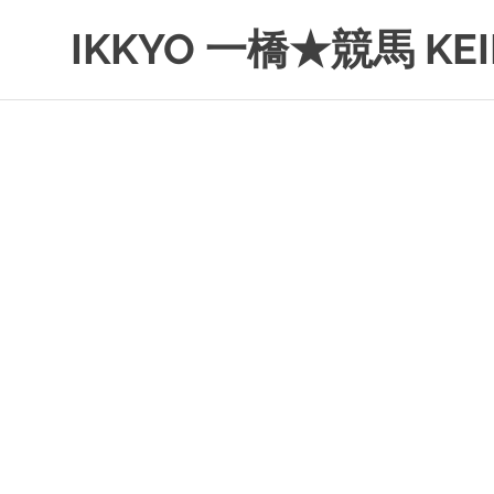
コ
IKKYO 一橋★競馬 KEI
ン
テ
ン
ツ
へ
ス
キ
ッ
プ