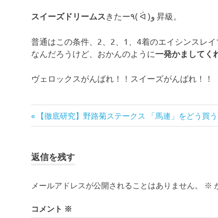
きたー٩( ᐛ )و 昇級。
スイーズドリームス
普通はこの条件、2、2、1、4着のエイシンスレイ
なんだろうけど、おかんのように
一発かましてく
ヴェロックスがんばれ！！スイーズがんばれ！！
投
前
【徹底研究】野路菊ステークス 「馬連」をどう買う
の
稿
記
ナ
事:
返信を残す
ビ
メールアドレスが公開されることはありません。
※
ゲ
ー
コメント
※