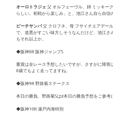
父 オルフェーヴル、姉 ミッキー
オーロトラジェ
らしい。初戦から楽しみ」と、池江さん自ら自信
父 クロフネ、母 フサイチエアデー
ビーチサンバ
で、道悪がすごい味方しそうなんだけど、池江さ
もそれ以上か。
◆阪神8R 阪神ジャンプS
重賞は全レース予想したいですが、さすがに障害
8歳でもよく走ってますね。
◆阪神9R 野路菊ステークス
本日の勝負、野路菊Sは♯本日の勝負予想をご参考
◆阪神10R 瀬戸内海特別