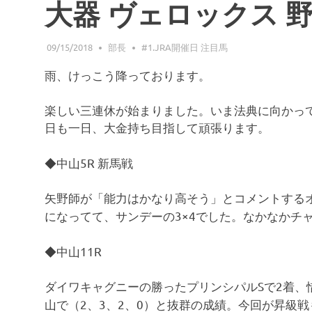
大器 ヴェロックス 野路
09/15/2018
部長
#1.JRA開催日 注目馬
雨、けっこう降っております。
楽しい三連休が始まりました。いま法典に向かっ
日も一日、大金持ち目指して頑張ります。
◆中山5R 新馬戦
矢野師が「能力はかなり高そう」とコメントする
になってて、サンデーの3×4でした。なかなかチ
◆中山11R
ダイワキャグニーの勝ったプリンシパルSで2着、
山で（2、3、2、0）と抜群の成績。今回が昇級戦