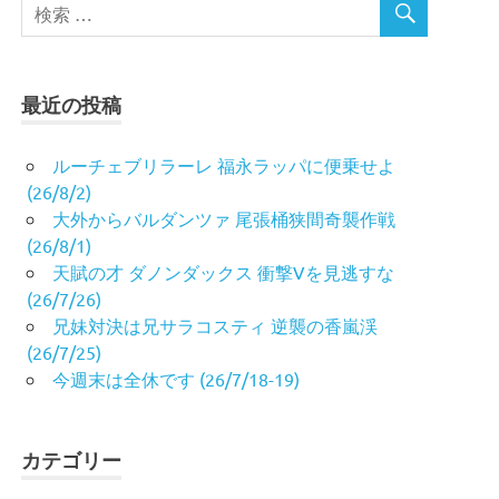
最近の投稿
ルーチェブリラーレ 福永ラッパに便乗せよ
(26/8/2)
大外からバルダンツァ 尾張桶狭間奇襲作戦
(26/8/1)
天賦の才 ダノンダックス 衝撃Vを見逃すな
(26/7/26)
兄妹対決は兄サラコスティ 逆襲の香嵐渓
(26/7/25)
今週末は全休です (26/7/18-19)
カテゴリー