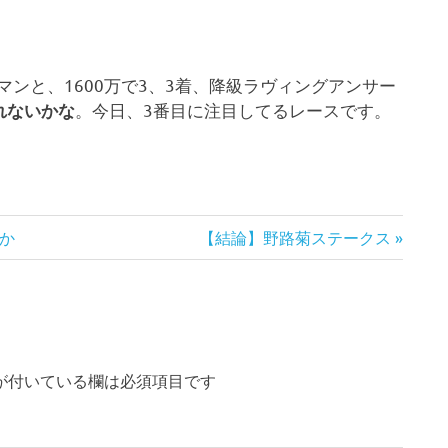
マンと、1600万で3、3着、降級ラヴィングアンサー
。今日、3番目に注目してるレースです。
れないかな
次
か
【結論】野路菊ステークス
の
記
事:
が付いている欄は必須項目です