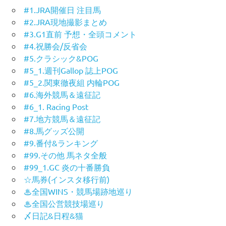
#1.JRA開催日 注目馬
#2.JRA現地撮影まとめ
#3.G1直前 予想・全頭コメント
#4.祝勝会/反省会
#5.クラシック&POG
#5_1.週刊Gallop 誌上POG
#5_2.関東徹夜組 内輪POG
#6.海外競馬＆遠征記
#6_1. Racing Post
#7.地方競馬＆遠征記
#8.馬グッズ公開
#9.番付&ランキング
#99.その他 馬ネタ全般
#99_1.GC 炎の十番勝負
☆馬券(インスタ移行前)
♨︎全国WINS・競馬場跡地巡り
♨︎全国公営競技場巡り
〆日記&日程&猫