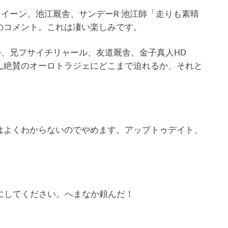
クイーン、池江厩舎、サンデーR 池江師「走りも素晴
のコメント。これは凄い楽しみです。
ル、兄フサイチリャール、友道厩舎、金子真人HD
ん絶賛のオーロトラジェにどこまで迫れるか、それと
はよくわからないのでやめます。アップトゥデイト、
にしてください。へまなか頼んだ！