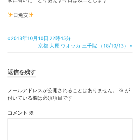
日免安
投
前
2018年10月10日 22時45分
の
次
京都 大原 ウオッカ 三千院 （18/10/13）
稿
記
の
ナ
事:
記
事:
ビ
返信を残す
ゲ
メールアドレスが公開されることはありません。
※
が
ー
付いている欄は必須項目です
シ
コメント
※
ョ
ン