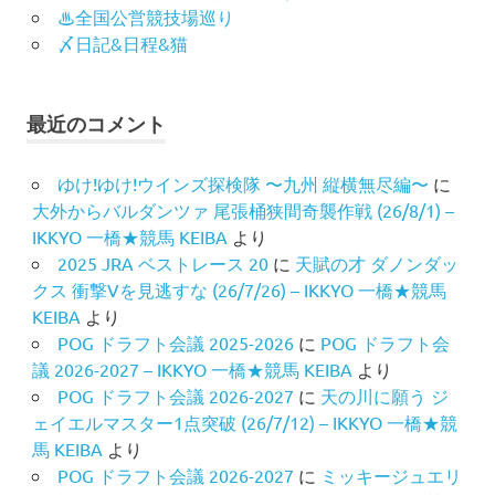
♨︎全国公営競技場巡り
〆日記&日程&猫
最近のコメント
ゆけ!ゆけ!ウインズ探検隊 〜九州 縦横無尽編〜
に
大外からバルダンツァ 尾張桶狭間奇襲作戦 (26/8/1) –
IKKYO 一橋★競馬 KEIBA
より
2025 JRA ベストレース 20
に
天賦の才 ダノンダッ
クス 衝撃Vを見逃すな (26/7/26) – IKKYO 一橋★競馬
KEIBA
より
POG ドラフト会議 2025-2026
に
POG ドラフト会
議 2026-2027 – IKKYO 一橋★競馬 KEIBA
より
POG ドラフト会議 2026-2027
に
天の川に願う ジ
ェイエルマスター1点突破 (26/7/12) – IKKYO 一橋★競
馬 KEIBA
より
POG ドラフト会議 2026-2027
に
ミッキージュエリ