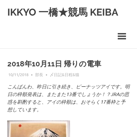
コ
IKKYO 一橋★競馬 KEIBA
ン
テ
ン
ツ
へ
ス
キ
ッ
2018年10月11日 帰りの電車
プ
10/11/2018
部長
〆日記&日程&猫
こんばんわ、昨日に引き続き、ピーナッツアイです。明
日の枠順発表は、またまた13番でしょうか！？JRAの思
惑を斟酌すると、アイの枠順は、おそらく17番枠と予
想しています。