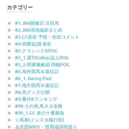
カテゴリー
#1.JRA開催日 注目馬
#2.JRA現地撮影まとめ
#3.G1直前 予想・全頭コメント
#4.祝勝会/反省会
#5.クラシック&POG
#5_1.週刊Gallop 誌上POG
#5_2.関東徹夜組 内輪POG
#6.海外競馬＆遠征記
#6_1. Racing Post
#7.地方競馬＆遠征記
#8.馬グッズ公開
#9.番付&ランキング
#99.その他 馬ネタ全般
#99_1.GC 炎の十番勝負
☆馬券(インスタ移行前)
♨︎全国WINS・競馬場跡地巡り