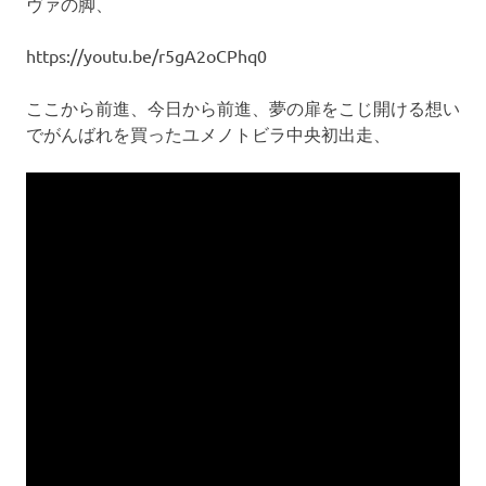
ヴァの脚、
https://youtu.be/r5gA2oCPhq0
ここから前進、今日から前進、夢の扉をこじ開ける想い
でがんばれを買ったユメノトビラ中央初出走、