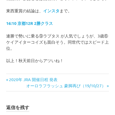
東西重賞の結論は、
インスタ
まで。
16:10 京都12R 2勝クラス
連勝で勢いに乗る⑨ラプタス が人気でしょうが、3歳⑥
ケイアイターコイズも面白そう。同世代ではスピード上
位。
以上！秋天前日からアツいね！
投
前
2020年 JRA 開催日程 発表
の
次
オーロラフラッシュ 豪脚再び（19/10/27）
稿
記
の
ナ
事:
記
事:
ビ
返信を残す