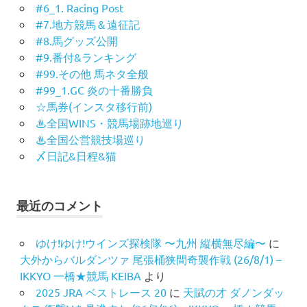
#6_1. Racing Post
#7.地方競馬＆遠征記
#8.馬グッズ公開
#9.番付&ランキング
#99.その他 馬ネタ全般
#99_1.GC 炎の十番勝負
☆馬券(インスタ移行前)
♨︎全国WINS・競馬場跡地巡り
♨︎全国公営競技場巡り
〆日記&日程&猫
最近のコメント
ゆけ!ゆけ!ウインズ探検隊 〜九州 縦横無尽編〜
に
大外からバルダンツァ 尾張桶狭間奇襲作戦 (26/8/1) –
IKKYO 一橋★競馬 KEIBA
より
2025 JRA ベストレース 20
に
天賦の才 ダノンダッ