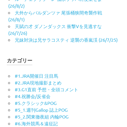
(26/8/2)
大外からバルダンツァ 尾張桶狭間奇襲作戦
(26/8/1)
天賦の才 ダノンダックス 衝撃Vを見逃すな
(26/7/26)
兄妹対決は兄サラコスティ 逆襲の香嵐渓 (26/7/25)
カテゴリー
#1.JRA開催日 注目馬
#2.JRA現地撮影まとめ
#3.G1直前 予想・全頭コメント
#4.祝勝会/反省会
#5.クラシック&POG
#5_1.週刊Gallop 誌上POG
#5_2.関東徹夜組 内輪POG
#6.海外競馬＆遠征記