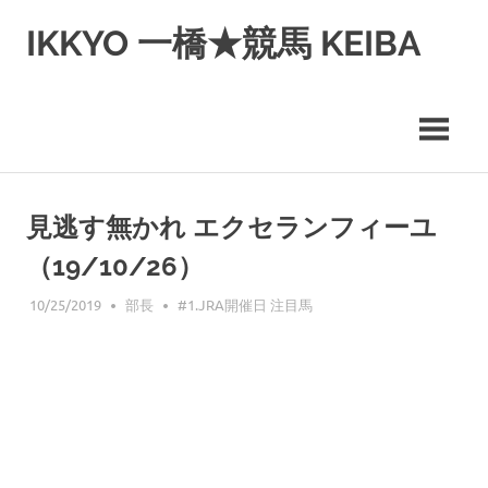
コ
IKKYO 一橋★競馬 KEIBA
ン
テ
ン
ツ
へ
ス
キ
ッ
見逃す無かれ エクセランフィーユ
プ
（19/10/26）
10/25/2019
部長
#1.JRA開催日 注目馬